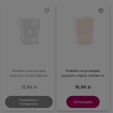
Do ulubionych
Do ulubi
Pudełka na przekąski
Pudełka na przekąski
popcorn chipsy Narwal
popcorn chipsy różowe w
syrenka, 6 szt.
złote kropki, 6 szt.
12,90 zł
10,90 zł
Powiadom o 
Do koszyka
dostępności