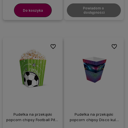
Powiadom o 
Do koszyka
dostępności
Do ulubionych
Do ulubi
Pudełka na przekąski
Pudełka na przekąski
popcorn chipsy Football Piłka
popcorn chipsy Disco kula
Nożna, 6 szt.
Party, 6 szt.