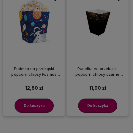
Pudełka na przekąski
Pudełka na przekąski
popcorn chipsy Kosmos
popcorn chipsy czarne
Planety, 6 szt.
Sparkling, 6 szt.
12,80 zł
11,90 zł
Do koszyka
Do koszyka