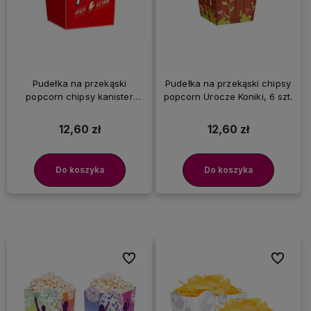
Pudełka na przekąski
Pudełka na przekąski chipsy
popcorn chipsy kanister
popcorn Urocze Koniki, 6 szt.
Wyścigówki, 6 szt.
12,60 zł
12,60 zł
Do koszyka
Do koszyka
Do ulubionych
Do ulubi