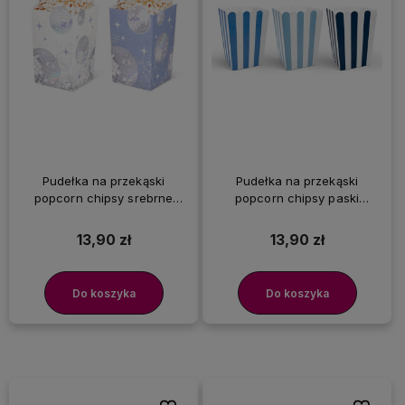
Pudełka na przekąski
Pudełka na przekąski
popcorn chipsy srebrne
popcorn chipsy paski
Disco, 6 szt.
niebieskie białe granatowe, 6
szt.
13,90 zł
13,90 zł
Do koszyka
Do koszyka