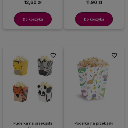
12,60 zł
11,90 zł
Do koszyka
Do koszyka
Do ulubionych
Do ulubi
Pudełka na przekąski
Pudełka na przekąski