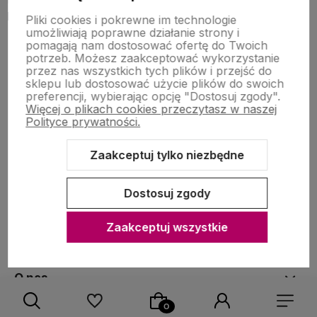
popcornu.
Udanego seansu!
Pliki cookies i pokrewne im technologie
umożliwiają poprawne działanie strony i
pomagają nam dostosować ofertę do Twoich
potrzeb. Możesz zaakceptować wykorzystanie
przez nas wszystkich tych plików i przejść do
sklepu lub dostosować użycie plików do swoich
preferencji, wybierając opcję "Dostosuj zgody".
Więcej o plikach cookies przeczytasz w naszej
Polityce prywatności.
Pomoc
Zaakceptuj tylko niezbędne
Moje konto
Dostosuj zgody
Zaakceptuj wszystkie
Zakupy
O nas