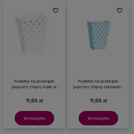
Do ulubionych
Do ulubi
Pudełka na przekąski
Pudełka na przekąski
popcorn chipsy białe w
popcorn chipsy niebieskie
srebrne kropki, 8 szt.
błękitne w białe kropki, 8 szt.
11,60 zł
11,60 zł
Do koszyka
Do koszyka