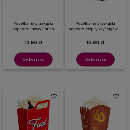
Pudełka na przekąski
Pudełka na przekąski
popcorn chipsy Farma
popcorn chipsy Wyścigówki,
Wiatrak, 6 szt.
3 szt.
12,90 zł
10,90 zł
Do koszyka
Do koszyka
Do ulubionych
Do ulubi