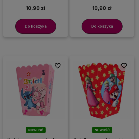
10,90 zł
10,90 zł
Do koszyka
Do koszyka
Do ulubionych
Do ulubi
NOWOŚĆ
NOWOŚĆ