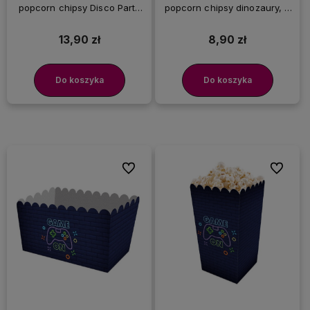
popcorn chipsy Disco Party
popcorn chipsy dinozaury, 3
niebieskie, 6 szt.
szt.
13,90 zł
8,90 zł
Do koszyka
Do koszyka
Do ulubionych
Do ulubi