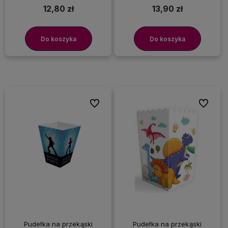
12,80 zł
13,90 zł
Do koszyka
Do koszyka
Do ulubionych
Do ulubi
Pudełka na przekąski
Pudełka na przekąski