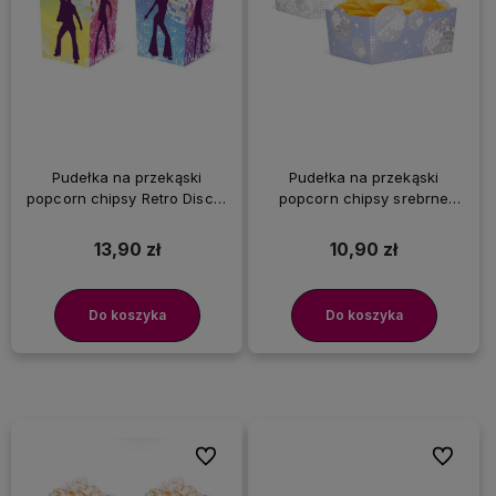
Pudełka na przekąski
Pudełka na przekąski
popcorn chipsy Retro Disco,
popcorn chipsy srebrne
6 szt.
Disco, 3 szt.
13,90 zł
10,90 zł
Do koszyka
Do koszyka
Do ulubionych
Do ulubi