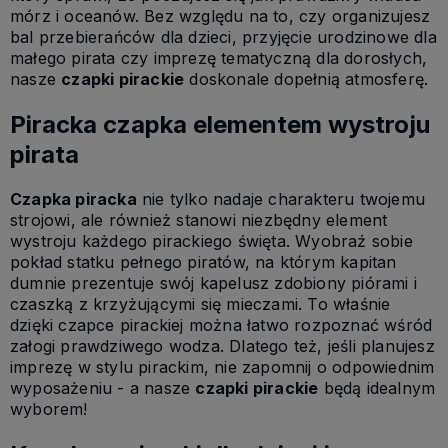
mórz i oceanów. Bez względu na to, czy organizujesz
bal przebierańców dla dzieci, przyjęcie urodzinowe dla
małego pirata czy imprezę tematyczną dla dorosłych,
nasze
czapki pirackie
doskonale dopełnią atmosferę.
Piracka czapka elementem wystroju
pirata
Czapka piracka
nie tylko nadaje charakteru twojemu
strojowi, ale również stanowi niezbędny element
wystroju każdego pirackiego święta. Wyobraź sobie
pokład statku pełnego piratów, na którym kapitan
dumnie prezentuje swój kapelusz zdobiony piórami i
czaszką z krzyżującymi się mieczami. To właśnie
dzięki czapce pirackiej można łatwo rozpoznać wśród
załogi prawdziwego wodza. Dlatego też, jeśli planujesz
imprezę w stylu pirackim, nie zapomnij o odpowiednim
wyposażeniu - a nasze
czapki pirackie
będą idealnym
wyborem!