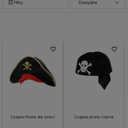
Filtry
Do ulubionych
Do ulubi
Czapka Pirata dla dzieci
Czapka pirata czarna