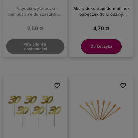
Patyczki wykałaczki
Pikery dekoracje do muffinek
bambusowe do szaszłyków
babeczek 30 urodziny
długie 20 cm, 100 szt.
trzydziestka srebrne, 6 szt.
2,50 zł
4,70 zł
Powiadom o 
Do koszyka
dostępności
Do ulubionych
Do ulubi