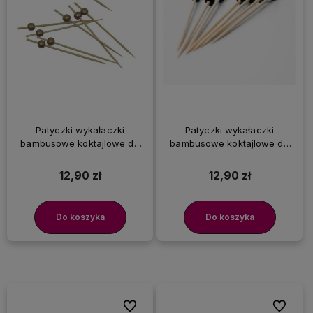
Patyczki wykałaczki
Patyczki wykałaczki
bambusowe koktajlowe do
bambusowe koktajlowe do
przekąsek Złote Kulki, 100
przekąsek Czarne Kulki 100
szt.
szt.
12,90 zł
12,90 zł
Do koszyka
Do koszyka
Do ulubionych
Do ulubi