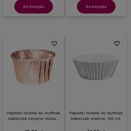
Do koszyka
Do koszyka
Do ulubionych
Do ulubi
Papilotki foremki do muffinek
Papilotki foremki do muffinek
babeczek sztywne różowe
babeczek srebrne, 100 szt.
złoto rose gold, 20 szt.