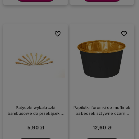
Do ulubionych
Do ulubi
Patyczki wykałaczki
Papilotki foremki do muffinek
bambusowe do przekąsek 9
babeczek sztywne czarno
cm, 100 szt.
złote, 20 szt.
5,90 zł
12,60 zł