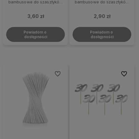
bambusowe do szaszłyków
bambusowe do szaszłyków
długie 30 cm, 100 szt.
długie 25 cm, 100 szt.
3,60 zł
2,90 zł
Powiadom o 
Powiadom o 
dostępności
dostępności
Do ulubionych
Do ulubi