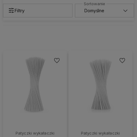
Filtry
Do ulubionych
Do ulubi
Patyczki wykałaczki
Patyczki wykałaczki