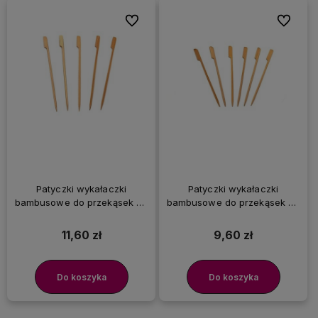
Do ulubionych
Do ulubi
Patyczki wykałaczki
Patyczki wykałaczki
bambusowe do przekąsek 25
bambusowe do przekąsek 20
cm, 100 szt.
cm, 100 szt.
11,60 zł
9,60 zł
Do koszyka
Do koszyka