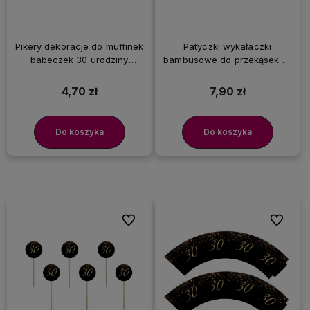
Pikery dekoracje do muffinek
Patyczki wykałaczki
babeczek 30 urodziny
bambusowe do przekąsek 15
trzydziestka złote, 6 szt.
cm, 100 szt.
4,70 zł
7,90 zł
Do koszyka
Do koszyka
Do ulubionych
Do ulubi