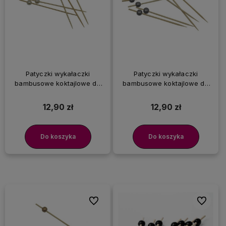
Patyczki wykałaczki
Patyczki wykałaczki
bambusowe koktajlowe do
bambusowe koktajlowe do
przekąsek Kulki Perły, 100 szt.
przekąsek Srebrne Kulki, 100
szt.
12,90 zł
12,90 zł
Do koszyka
Do koszyka
Do ulubionych
Do ulubi