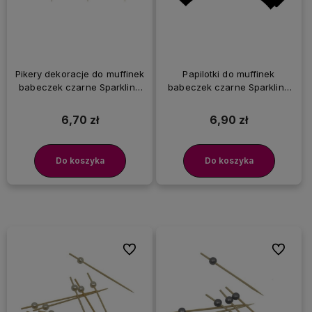
Pikery dekoracje do muffinek
Papilotki do muffinek
babeczek czarne Sparkling
babeczek czarne Sparkling
30 urodziny, 6 szt.
30 urodziny, 6 szt.
6,70 zł
6,90 zł
Do koszyka
Do koszyka
Do ulubionych
Do ulubi