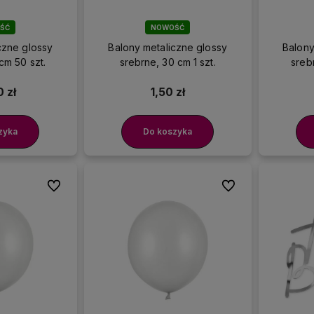
amy doświadczenie w
Nasze dekoracje są
rganizowaniu imprez, więc
dostępne od ręki
, więc z
ŚĆ
NOWOŚĆ
ferujemy sprawdzone
pewnością dotrą na czas!
czne glossy
Balony metaliczne glossy
Balony
rodukty wysokiej jakości
cm 50 szt.
srebrne, 30 cm 1 szt.
sreb
 zł
1,50 zł
zyka
Do koszyka
Do ulubionych
Do ulubionych