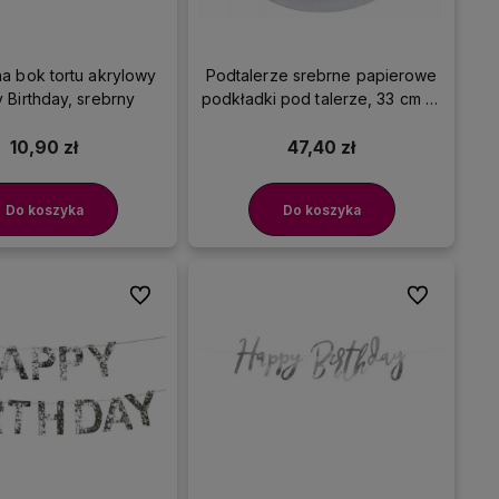
a bok tortu akrylowy
Podtalerze srebrne papierowe
 Birthday, srebrny
podkładki pod talerze, 33 cm 10
szt.
10,90 zł
47,40 zł
Do koszyka
Do koszyka
Do ulubionych
Do ulubionyc