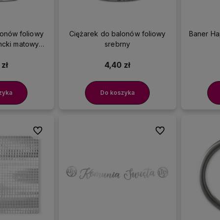
lonów foliowy
Ciężarek do balonów foliowy
Baner Ha
ncki matowy
srebrny
owy
 zł
4,40 zł
zyka
Do koszyka
Do ulubionych
Do ulubionych