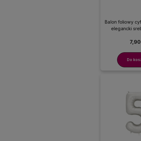
Balon foliowy cy
elegancki sre
7,90
Do kos