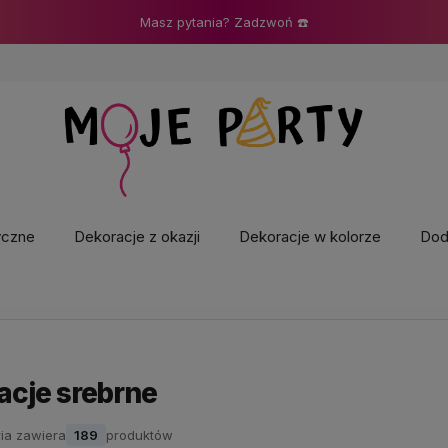
Masz pytania? Zadzwoń ☎️
yczne
Dekoracje z okazji
Dekoracje w kolorze
Doda
acje srebrne
ia zawiera
189
produktów