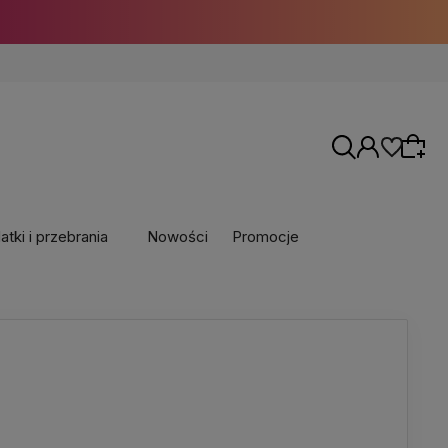
tki i przebrania
Nowości
Promocje