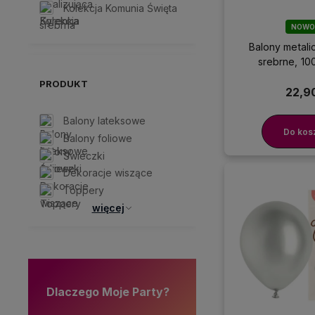
Kolekcja Komunia Święta
srebrna
NOWO
Balony metali
srebrne, 100
PRODUKT
22,90
Balony lateksowe
Do kos
Balony foliowe
Świeczki
Dekoracje wiszące
Toppery
więcej
Dlaczego Moje Party?