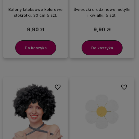
Balony lateksowe kolorowe
Świeczki urodzinowe motylki
stokrotki, 30 cm 5 szt.
i kwiatki, 5 szt.
9,90 zł
9,90 zł
Do koszyka
Do koszyka
Do ulubionych
Do ulubi