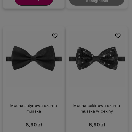
dostępności
Do ulubionych
Do ulubi
Mucha satynowa czarna
Mucha cekinowa czarna
muszka
muszka w cekiny
8,90 zł
6,90 zł