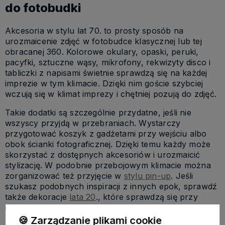
do fotobudki
Akcesoria w stylu lat 70. to prosty sposób na
urozmaicenie zdjęć w fotobudce klasycznej lub tej
obracanej 360. Kolorowe okulary, opaski, peruki,
pacyfki, sztuczne wąsy, mikrofony, rekwizyty disco i
tabliczki z napisami świetnie sprawdzą się na każdej
imprezie w tym klimacie. Dzięki nim goście szybciej
wczują się w klimat imprezy i chętniej pozują do zdjęć.
Takie dodatki są szczególnie przydatne, jeśli nie
wszyscy przyjdą w przebraniach. Wystarczy
przygotować koszyk z gadżetami przy wejściu albo
obok ścianki fotograficznej. Dzięki temu każdy może
skorzystać z dostępnych akcesoriów i urozmaicić
stylizację. W podobnie przebojowym klimacie można
zorganizować też przyjęcie w
stylu pin-up
. Jeśli
szukasz podobnych inspiracji z innych epok, sprawdź
także dekoracje
lata 20
., które sprawdzą się przy
eleganckim przyjęciu w klimacie Wielki Gatsby.
🍪 Zarządzanie plikami cookie