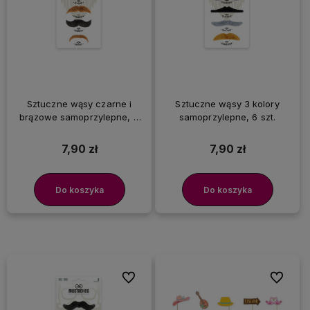
Sztuczne wąsy czarne i
Sztuczne wąsy 3 kolory
brązowe samoprzylepne, 6
samoprzylepne, 6 szt.
szt.
7,90 zł
7,90 zł
Do koszyka
Do koszyka
Do ulubionych
Do ulubi