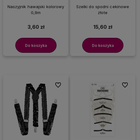
Naszyjnik hawajski kolorowy
Szelki do spodni cekinowe
0,9m
złote
3,60 zł
15,60 zł
Do koszyka
Do koszyka
Do ulubionych
Do ulubi