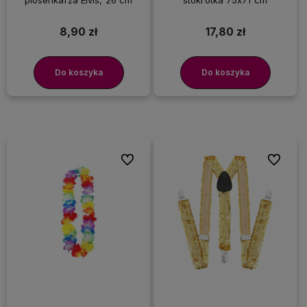
piosenkarza Elvis, 26 cm
stokrotka 75x71 cm
8,90 zł
17,80 zł
Do koszyka
Do koszyka
Do ulubionych
Do ulubi