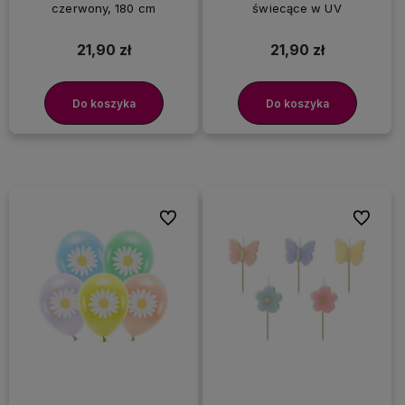
czerwony, 180 cm
świecące w UV
21,90 zł
21,90 zł
Do koszyka
Do koszyka
Do ulubionych
Do ulubi