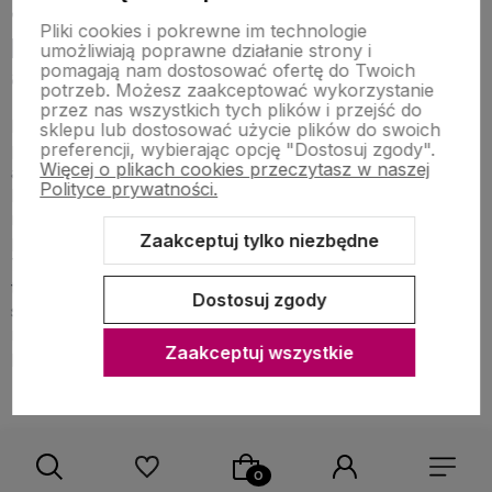
Jak połączyć balony, girlandy i
Pliki cookies i pokrewne im technologie
przebrania w stylu lat 70. w spójną
umożliwiają poprawne działanie strony i
pomagają nam dostosować ofertę do Twoich
aranżację?
potrzeb. Możesz zaakceptować wykorzystanie
przez nas wszystkich tych plików i przejść do
Najlepszy efekt daje wybór jednego motywu
sklepu lub dostosować użycie plików do swoich
preferencji, wybierając opcję "Dostosuj zgody".
przewodniego. Może to być disco, hippie, retro party
Więcej o plikach cookies przeczytasz w naszej
albo kolorowa domówka z lat 70. Do motywu dobierz
Polityce prywatności.
balony, girlandy, kurtyny, ozdoby stołu i jednorazowe
naczynia, co pozwoli na sprawne sprzątanie po
Zaakceptuj tylko niezbędne
przyjęciu. W naszym sklepie znajdziesz dekoracje lata
70, które podkreślą charakter przyjęcia. Znajdziesz
tutaj błyszczące dodatki, kolorowe detale i elementy
Dostosuj zgody
strojów. Sprawdź również pozostały asortyment w
naszym sklepie! Zorganizuj
imprezę hawajską
, pool
Zaakceptuj wszystkie
party czy grilla i zadbaj o jego oprawę.