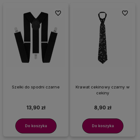
Do ulubionych
Do ulubi
Szelki do spodni czarne
Krawat cekinowy czarny w
cekiny
13,90 zł
8,90 zł
Do koszyka
Do koszyka