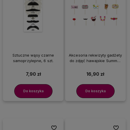
Sztuczne wąsy czarne
Akcesoria rekwizyty gadżety
samoprzylepne, 6 szt.
do zdjęć hawajskie Summer
Party, 15 szt.
7,90 zł
16,90 zł
Do koszyka
Do koszyka
Do ulubionych
Do ulubi