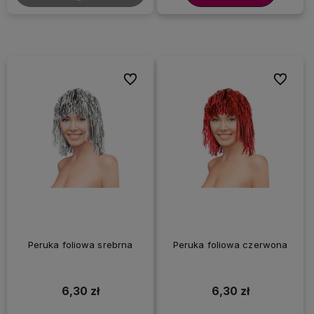
Do ulubionych
Do ulubi
Peruka foliowa srebrna
Peruka foliowa czerwona
6,30 zł
6,30 zł