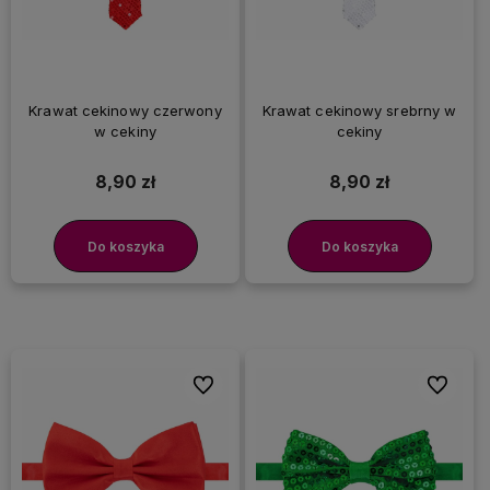
Krawat cekinowy czerwony
Krawat cekinowy srebrny w
w cekiny
cekiny
8,90 zł
8,90 zł
Do koszyka
Do koszyka
Do ulubionych
Do ulubi