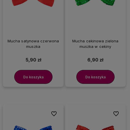
Mucha satynowa czerwona
Mucha cekinowa zielona
muszka
muszka w cekiny
5,90 zł
6,90 zł
Do koszyka
Do koszyka
Do ulubionych
Do ulubi