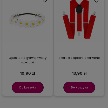
Do ulubionych
Do ulubi
Opaska na głowę kwiaty
Szelki do spodni czerwone
stokrotki
10,90 zł
13,90 zł
Do koszyka
Do koszyka