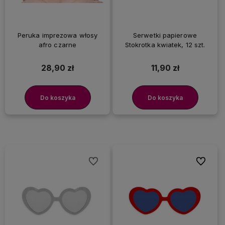
Peruka imprezowa włosy
Serwetki papierowe
afro czarne
Stokrotka kwiatek, 12 szt.
28,90 zł
11,90 zł
Do koszyka
Do koszyka
Do ulubionych
Do ulubi