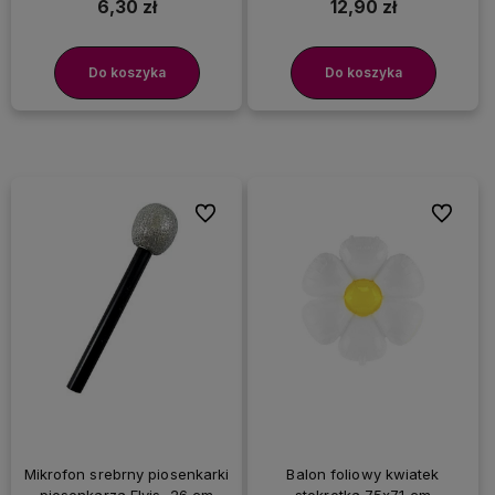
6,30 zł
12,90 zł
Do koszyka
Do koszyka
Do ulubionych
Do ulubi
Mikrofon srebrny piosenkarki
Balon foliowy kwiatek