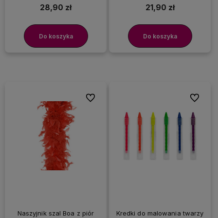
28,90 zł
21,90 zł
Do koszyka
Do koszyka
Do ulubionych
Do ulubi
Naszyjnik szal Boa z piór
Kredki do malowania twarzy