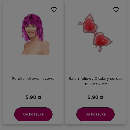
Do ulubionych
Do ulubi
Peruka foliowa różowa
Balon foliowy Okulary serca,
115.5 x 52 cm
5,90 zł
6,90 zł
Do koszyka
Do koszyka