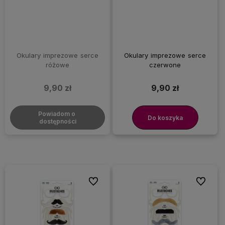
Okulary imprezowe serce
Okulary imprezowe serce
różowe
czerwone
9,90 zł
9,90 zł
Powiadom o 
Do koszyka
dostępności
Do ulubionych
Do ulubi