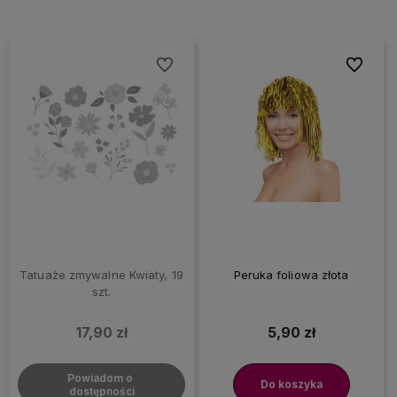
Do ulubionych
Do ulubi
Tatuaże zmywalne Kwiaty, 19
Peruka foliowa złota
szt.
17,90 zł
5,90 zł
Powiadom o 
Do koszyka
dostępności