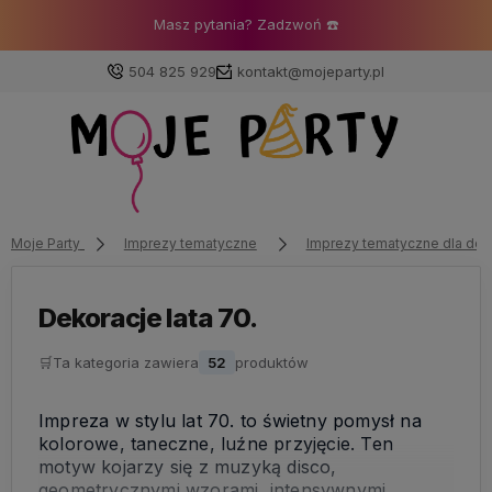
️
⚡ Darmowa dostawa już od 150
504 825 929
kontakt@mojeparty.pl
Zaloguj się
Załóż konto
Moje Party
Imprezy tematyczne
Imprezy tematyczne dla dor
Dekoracje lata 70.
🛒
Ta kategoria zawiera
52
produktów
Wybierz coś dla siebie z naszej aktualnej oferty lub
zaloguj się, aby przywrócić dodane produkty do listy
Impreza w stylu lat 70. to świetny pomysł na
z poprzedniej sesji.
kolorowe, taneczne, luźne przyjęcie. Ten
motyw kojarzy się z muzyką disco,
geometrycznymi wzorami, intensywnymi