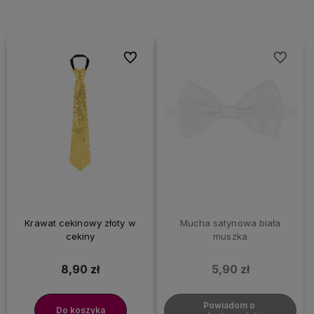
Do ulubionych
Do ulubi
Krawat cekinowy złoty w
Mucha satynowa biała
cekiny
muszka
8,90 zł
5,90 zł
Powiadom o 
Do koszyka