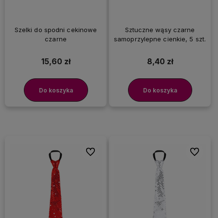
Szelki do spodni cekinowe
Sztuczne wąsy czarne
czarne
samoprzylepne cienkie, 5 szt.
15,60 zł
8,40 zł
Do koszyka
Do koszyka
Do ulubionych
Do ulubi