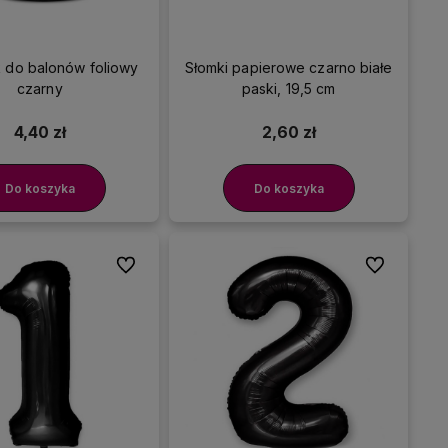
 do balonów foliowy
Słomki papierowe czarno białe
czarny
paski, 19,5 cm
4,40 zł
2,60 zł
Do koszyka
Do koszyka
Do ulubionych
Do ulubionyc