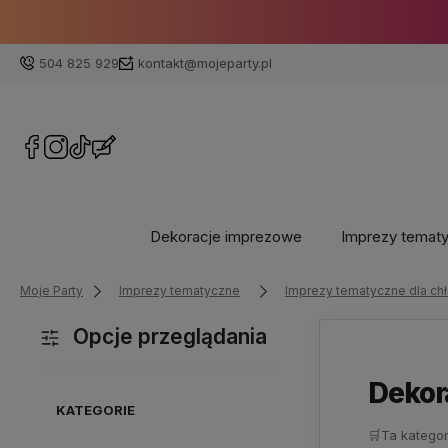
504 825 929
kontakt@mojeparty.pl
Dekoracje imprezowe
Imprezy temat
Moje Party
Imprezy tematyczne
Imprezy tematyczne dla ch
Opcje przeglądania
Dekor
KATEGORIE
🛒
Ta kategor