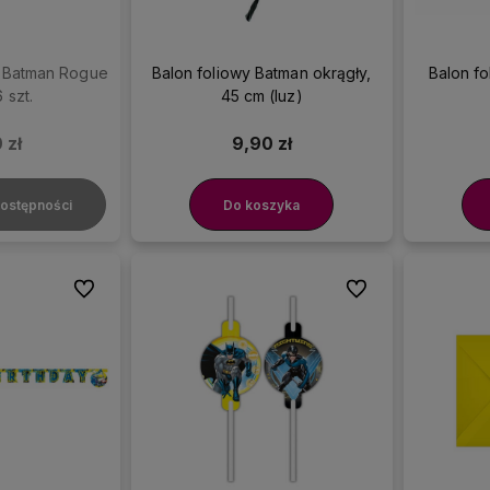
 Batman Rogue
Balon foliowy Batman okrągły,
Balon f
 szt.
45 cm (luz)
 zł
9,90 zł
ostępności
Do koszyka
Do ulubionych
Do ulubionych
amy doświadczenie w
Nasze dekoracje są
rganizowaniu imprez, więc
dostępne od ręki
, więc z
ferujemy sprawdzone
pewnością dotrą na czas!