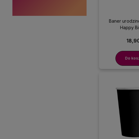
 jakości
p
Baner urodzi
Happy Bi
18,90
Do kos