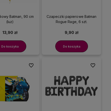
oliowy Batman, 90 cm
Czapeczki papierowe Batman
(luz)
Rogue Rage, 6 szt.
13,90 zł
9,90 zł
Do koszyka
Do koszyka
Do ulubionych
Do ulubionyc