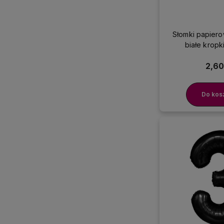
Słomki papier
białe kropk
2,60
Do kos