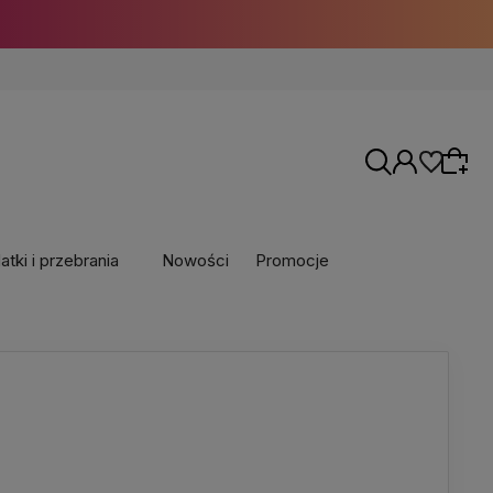
tki i przebrania
Nowości
Promocje