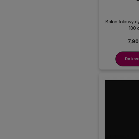
Balon foliowy c
100 
7,90
Do kos