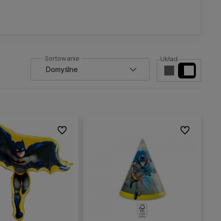
Układ
Do ulubionych
Do ulubionyc