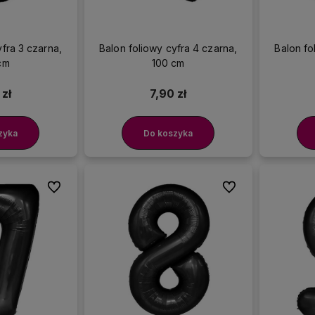
yfra 3 czarna,
Balon foliowy cyfra 4 czarna,
Balon fo
cm
100 cm
 zł
7,90 zł
zyka
Do koszyka
Do ulubionych
Do ulubionych