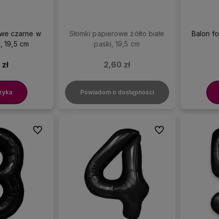
owe czarne w
Słomki papierowe żółto białe
Balon fo
i, 19,5 cm
paski, 19,5 cm
 zł
2,60 zł
zyka
Powiadom o dostępności
Do ulubionych
Do ulubionych