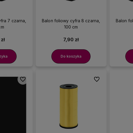
yfra 7 czarna,
Balon foliowy cyfra 8 czarna,
Balon fo
cm
100 cm
 zł
7,90 zł
zyka
Do koszyka
Do ulubionych
Do ulubionych