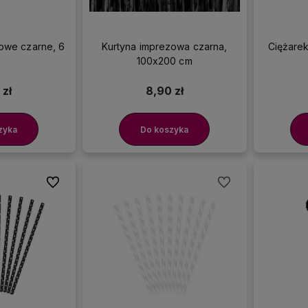
owe czarne, 6
Kurtyna imprezowa czarna,
Ciężarek
.
100x200 cm
 zł
8,90 zł
zyka
Do koszyka
Do ulubionych
Do ulubionych