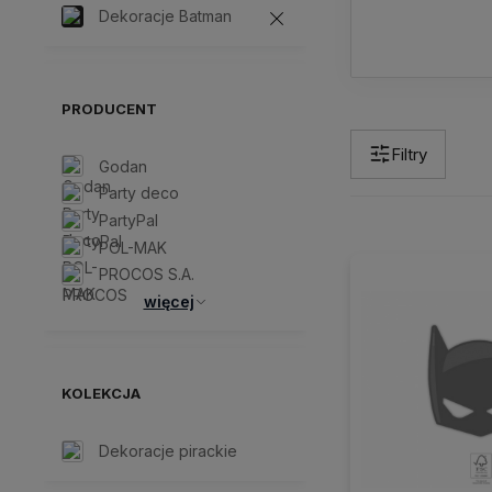
Dekoracje Batman
PRODUCENT
Filtry
Godan
Party deco
PartyPal
POL-MAK
PROCOS S.A.
więcej
KOLEKCJA
Dekoracje pirackie