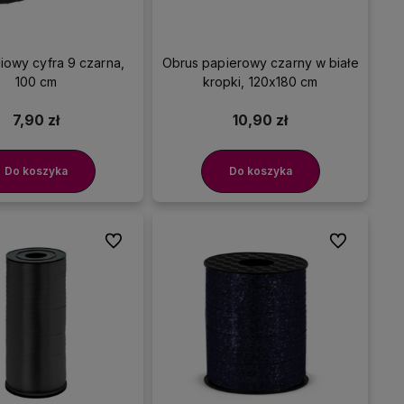
liowy cyfra 9 czarna,
Obrus papierowy czarny w białe
100 cm
kropki, 120x180 cm
7,90 zł
10,90 zł
Do koszyka
Do koszyka
Do ulubionych
Do ulubionyc