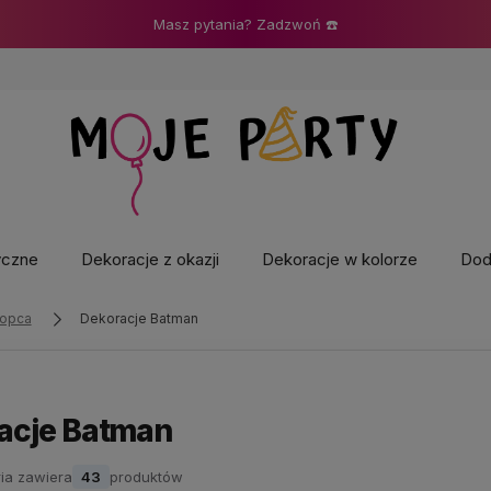
Masz pytania? Zadzwoń ☎️
yczne
Dekoracje z okazji
Dekoracje w kolorze
Doda
łopca
Dekoracje Batman
acje Batman
ia zawiera
43
produktów