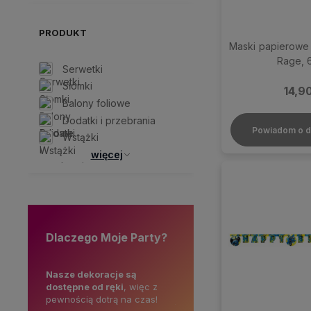
PRODUKT
Maski papierowe
Rage, 6
Serwetki
Słomki
14,90
Balony foliowe
Dodatki i przebrania
Powiadom o d
Wstążki
więcej
Dlaczego Moje Party?
ie w
Nasze dekoracje są
Skorzystaj z darmowej
M
rez, więc
dostępne od ręki
, więc z
dostawy
o
dzone
pewnością dotrą na czas!
już od
99 zł!
o