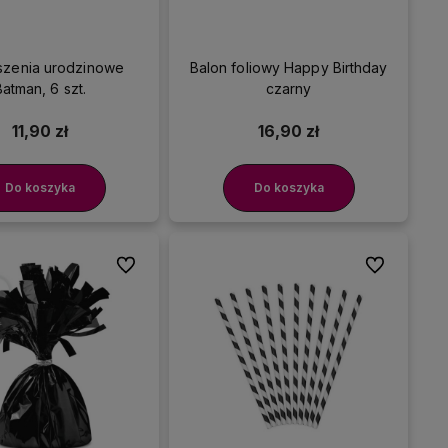
szenia urodzinowe
Balon foliowy Happy Birthday
Batman, 6 szt.
czarny
11,90 zł
16,90 zł
Do koszyka
Do koszyka
Do ulubionych
Do ulubionyc