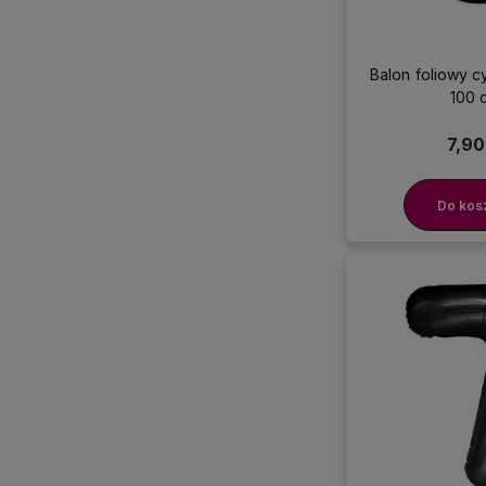
Balon foliowy c
100 
7,90
Do kos