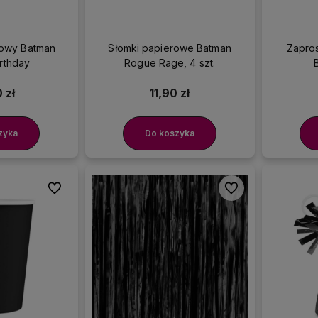
rodukty wysokiej jakości
nowy Batman
Słomki papierowe Batman
Zapro
rthday
Rogue Rage, 4 szt.
 zł
11,90 zł
zyka
Do koszyka
Do ulubionych
Do ulubionych