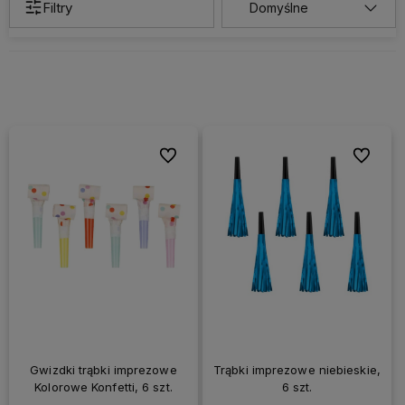
Filtry
Do ulubionych
Do ulubi
Gwizdki trąbki imprezowe
Trąbki imprezowe niebieskie,
Kolorowe Konfetti, 6 szt.
6 szt.