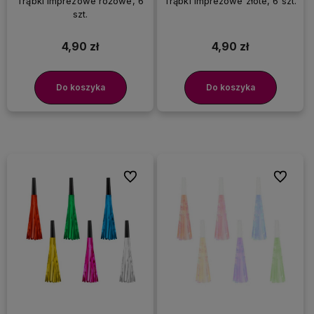
Trąbki imprezowe różowe, 6
Trąbki imprezowe złote, 6 szt.
szt.
4,90 zł
4,90 zł
Do koszyka
Do koszyka
Do ulubionych
Do ulubi