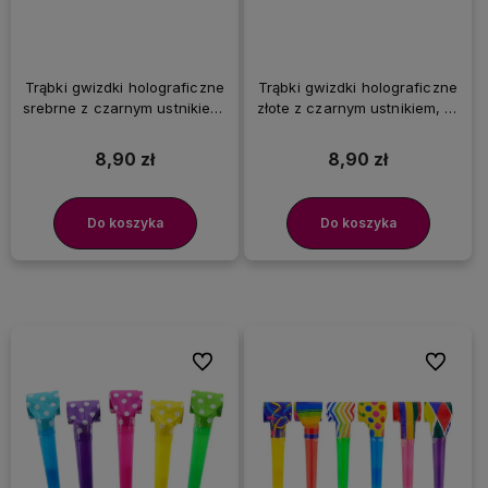
Trąbki gwizdki holograficzne
Trąbki gwizdki holograficzne
srebrne z czarnym ustnikiem,
złote z czarnym ustnikiem, 10
10 szt.
szt.
8,90 zł
8,90 zł
Do koszyka
Do koszyka
Do ulubionych
Do ulubi