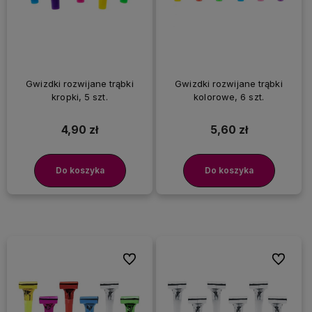
Gwizdki rozwijane trąbki
Gwizdki rozwijane trąbki
kropki, 5 szt.
kolorowe, 6 szt.
4,90 zł
5,60 zł
Do koszyka
Do koszyka
Do ulubionych
Do ulubi