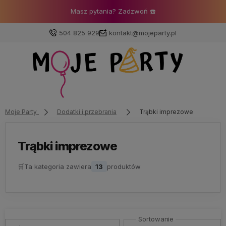
Masz pytania? Zadzwoń ☎️
504 825 929
kontakt@mojeparty.pl
Zaloguj się
Załóż konto
Moje Party
Dodatki i przebrania
Trąbki imprezowe
Trąbki imprezowe
🛒
Ta kategoria zawiera
13
produktów
Wybierz coś dla siebie z naszej aktualnej oferty lub
zaloguj się, aby przywrócić dodane produkty do listy
z poprzedniej sesji.