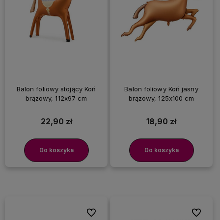
Balon foliowy stojący Koń
Balon foliowy Koń jasny
brązowy, 112x97 cm
brązowy, 125x100 cm
22,90 zł
18,90 zł
Do koszyka
Do koszyka
Do ulubionych
Do ulubi