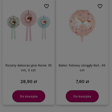
Do ulubionych
Do ulubi
Rozety dekoracyjne Konie 35
Balon foliowy okrągły Koń, 45
cm, 3 szt.
cm
28,90 zł
7,60 zł
Do koszyka
Do koszyka