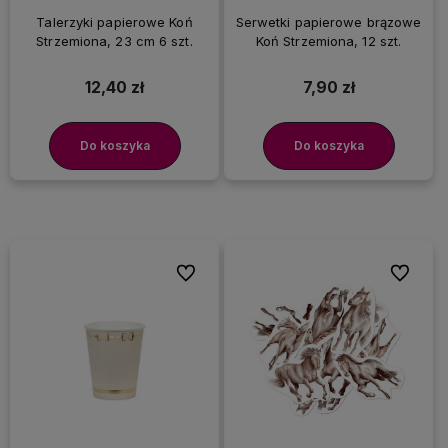
Talerzyki papierowe Koń
Serwetki papierowe brązowe
Strzemiona, 23 cm 6 szt.
Koń Strzemiona, 12 szt.
12,40 zł
7,90 zł
Do koszyka
Do koszyka
Do ulubionych
Do ulubi