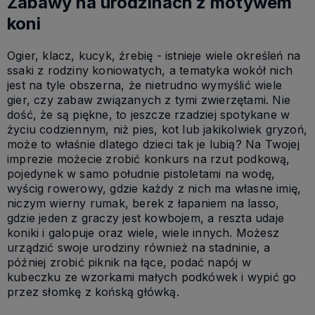
Zabawy na urodzinach z motywem
koni
Ogier, klacz, kucyk, źrebię - istnieje wiele określeń na
ssaki z rodziny koniowatych, a tematyka wokół nich
jest na tyle obszerna, że nietrudno wymyślić wiele
gier, czy zabaw związanych z tymi zwierzętami. Nie
dość, że są piękne, to jeszcze rzadziej spotykane w
życiu codziennym, niż pies, kot lub jakikolwiek gryzoń,
może to właśnie dlatego dzieci tak je lubią? Na Twojej
imprezie możecie zrobić konkurs na rzut podkową,
pojedynek w samo południe pistoletami na wodę,
wyścig rowerowy, gdzie każdy z nich ma własne imię,
niczym wierny rumak, berek z łapaniem na lasso,
gdzie jeden z graczy jest kowbojem, a reszta udaje
koniki i galopuje oraz wiele, wiele innych. Możesz
urządzić swoje urodziny również na stadninie, a
później zrobić piknik na łące, podać napój w
kubeczku ze wzorkami małych podkówek i wypić go
przez słomkę z końską główką.