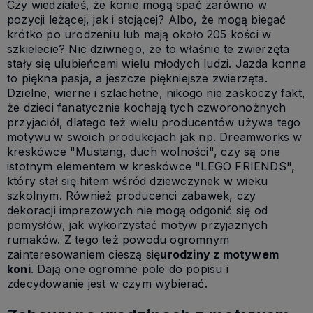
Czy wiedziałeś, że konie mogą spać zarówno w
pozycji leżącej, jak i stojącej? Albo, że mogą biegać
krótko po urodzeniu lub mają około 205 kości w
szkielecie? Nic dziwnego, że to właśnie te zwierzęta
stały się ulubieńcami wielu młodych ludzi. Jazda konna
to piękna pasja, a jeszcze piękniejsze zwierzęta.
Dzielne, wierne i szlachetne, nikogo nie zaskoczy fakt,
że dzieci fanatycznie kochają tych czworonożnych
przyjaciół, dlatego też wielu producentów używa tego
motywu w swoich produkcjach jak np. Dreamworks w
kreskówce "Mustang, duch wolności", czy są one
istotnym elementem w kreskówce "LEGO FRIENDS",
który stał się hitem wśród dziewczynek w wieku
szkolnym. Również producenci zabawek, czy
dekoracji imprezowych nie mogą odgonić się od
pomysłów, jak wykorzystać motyw przyjaznych
rumaków. Z tego też powodu ogromnym
zainteresowaniem cieszą się
urodziny z motywem
koni
. Dają one ogromne pole do popisu i
zdecydowanie jest w czym wybierać.