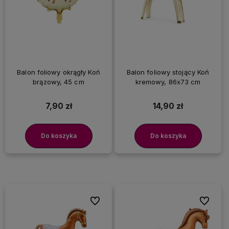
Balon foliowy okrągły Koń
Balon foliowy stojący Koń
brązowy, 45 cm
kremowy, 86x73 cm
7,90 zł
14,90 zł
Do koszyka
Do koszyka
Do ulubionych
Do ulubi