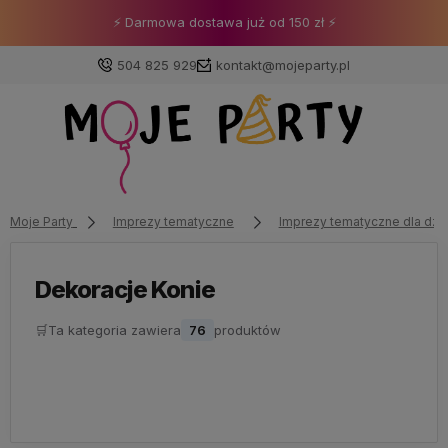
⚡ Darmowa dostawa już od 150 zł ⚡
504 825 929
kontakt@mojeparty.pl
Zaloguj się
Załóż konto
Moje Party
Imprezy tematyczne
Imprezy tematyczne dla dzi
Dekoracje Konie
🛒
Ta kategoria zawiera
76
produktów
Wybierz coś dla siebie z naszej aktualnej oferty lub
zaloguj się, aby przywrócić dodane produkty do listy
z poprzedniej sesji.