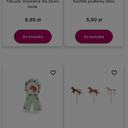
Tatuaże zmywalne dla dzieci
Konfetti podkowy złote
Konik
8,90 zł
5,60 zł
Do koszyka
Do koszyka
Do ulubionych
Do ulubi