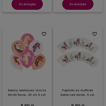
Do koszyka
Do koszyka
Do ulubionych
Do ulubi
Balony lateksowe Urocze
Papilotki do muffinek
Koniki Konie, 30 cm 6 szt.
babeczek Koniki, 6 szt.
8,60 zł
6,90 zł