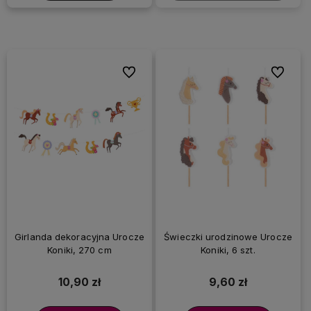
Do ulubionych
Do ulubi
Girlanda dekoracyjna Urocze
Świeczki urodzinowe Urocze
Koniki, 270 cm
Koniki, 6 szt.
10,90 zł
9,60 zł