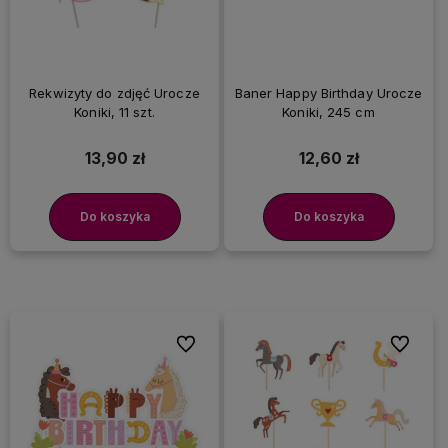
Rekwizyty do zdjęć Urocze
Baner Happy Birthday Urocze
Koniki, 11 szt.
Koniki, 245 cm
13,90 zł
12,60 zł
Do koszyka
Do koszyka
Do ulubionych
Do ulubi