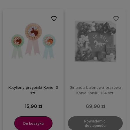
Do ulubionych
Do ulubi
Kotyliony przypinki Konie, 3
Girlanda balonowa brązowa
szt.
Konie Koniki, 134 szt.
15,90 zł
69,90 zł
Powiadom o 
Do koszyka
dostępności