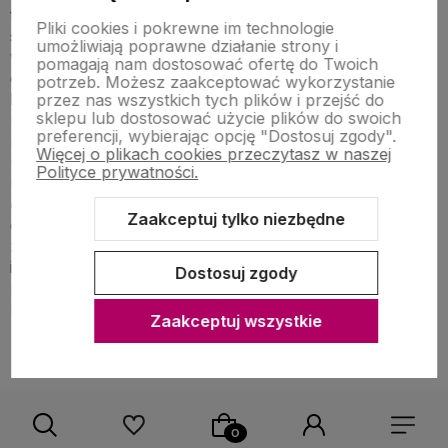
turnieju konnego, talerzyki z drobnymi podkowami,
Pliki cookies i pokrewne im technologie
słomki do picia z małymi naklejkami ogierów,
umożliwiają poprawne działanie strony i
wielokolorowe balony z podobiznami klaczy, źrebiąt,
pomagają nam dostosować ofertę do Twoich
czy różnych ras koni- te
dekoracje urodzinowe
potrzeb. Możesz zaakceptować wykorzystanie
konie
to podstawa świetnej imprezy. Atrakcje, takie jak
przez nas wszystkich tych plików i przejść do
sklepu lub dostosować użycie plików do swoich
robienie tatuaży, czy wygrywanie naklejek w stylu
preferencji, wybierając opcję "Dostosuj zgody".
ranczo, w przeróżnych konkursach, stanowi ciekawe
Więcej o plikach cookies przeczytasz w naszej
urozmaicenie imprezy. Każdy miłośnik kucyków
Polityce prywatności.
ucieszy się z przyjęcia, na którym będą królować
dekoracje urodzinowe konie
. Niech porwie Cię duch
Zaakceptuj tylko niezbędne
dzikiego zachodu i poczuj się niczym Lucky Luck i
zadbaj o porządek w mieście, wraz ze swoimi
imprezowymi pomagierami. Zamawiaj już dzisiaj i
Dostosuj zgody
przeżyj niezapomnianą przygodę na westernie wśród
bliskich.
Zaakceptuj wszystkie