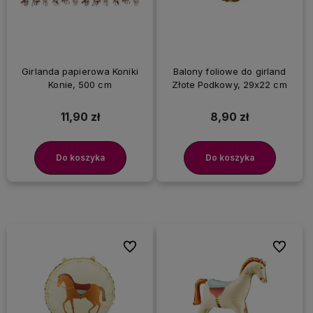
Girlanda papierowa Koniki
Balony foliowe do girland
Konie, 500 cm
Złote Podkowy, 29x22 cm
11,90 zł
8,90 zł
Do koszyka
Do koszyka
Do ulubionych
Do ulubi