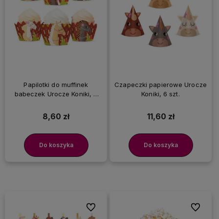
Papilotki do muffinek
Czapeczki papierowe Urocze
babeczek Urocze Koniki, 6
Koniki, 6 szt.
szt.
8,60 zł
11,60 zł
Do koszyka
Do koszyka
Do ulubionych
Do ulubi