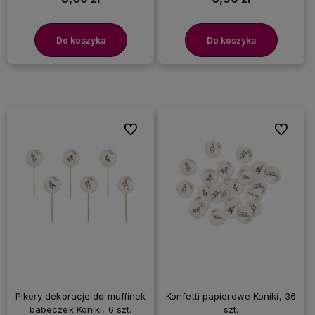
Do koszyka
Do koszyka
Do ulubionych
Do ulubi
Pikery dekoracje do muffinek
Konfetti papierowe Koniki, 36
babeczek Koniki, 6 szt.
szt.