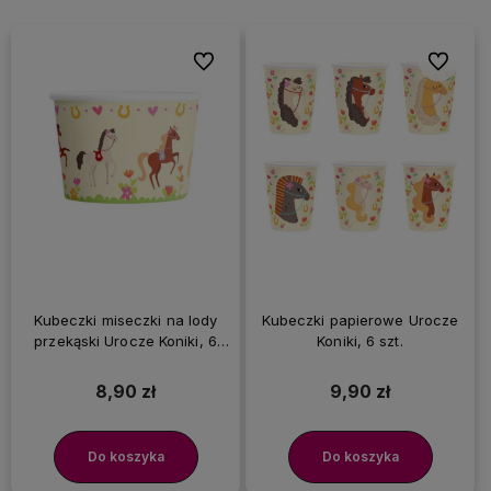
Do ulubionych
Do ulubi
Kubeczki miseczki na lody
Kubeczki papierowe Urocze
przekąski Urocze Koniki, 6
Koniki, 6 szt.
szt.
8,90 zł
9,90 zł
Do koszyka
Do koszyka