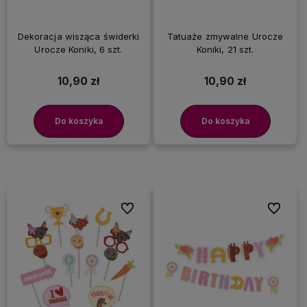
Dekoracja wisząca świderki
Tatuaże zmywalne Urocze
Urocze Koniki, 6 szt.
Koniki, 21 szt.
10,90 zł
10,90 zł
Do koszyka
Do koszyka
Do ulubionych
Do ulubi