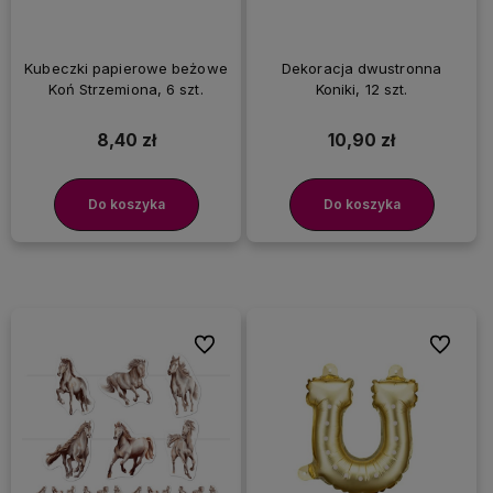
Kubeczki papierowe beżowe
Dekoracja dwustronna
Koń Strzemiona, 6 szt.
Koniki, 12 szt.
8,40 zł
10,90 zł
Do koszyka
Do koszyka
Do ulubionych
Do ulubi