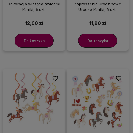
Dekoracja wisząca świderki
Zaproszenia urodzinowe
Koniki, 6 szt.
Urocze Koniki, 6 szt.
12,60 zł
11,90 zł
Do koszyka
Do koszyka
Do ulubionych
Do ulubi