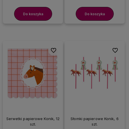
Do koszyka
Do koszyka
Do ulubionych
Do ulubi
Serwetki papierowe Konik, 12
Słomki papierowe Konik, 6
szt.
szt.