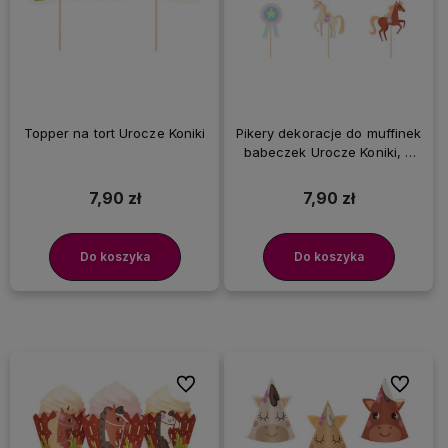
Topper na tort Urocze Koniki
Pikery dekoracje do muffinek
babeczek Urocze Koniki, 9
szt.
7,90 zł
7,90 zł
Do koszyka
Do koszyka
Do ulubionych
Do ulubi