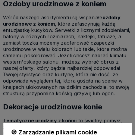
Ozdoby urodzinowe z koniem
Wśród naszego asortymentu są wspaniałe
ozdoby
urodzinowe z koniem
, które zafascynują każdą
entuzjastkę kucyków. Serwetki z licznymi zdobieniami,
balony w różnych rozmiarach, naklejki, tatuaże, a
zamiast toczka możemy zaoferować czapeczki
urodzinowe w wielu kolorach lub takie, które można
samemu pokolorować. Jeżeli chcesz nabrać klimatu
western'oskiego salonu, możesz wybrać obrus z
naszej oferty, który będzie najbardziej odpowiadał
Twojej stylistyce oraz kurtynę, która nie dość, że
odpowiada wyglądem tej, która gościła na scenie w
knajpach ulokowanych na dzikim zachodzie, to swoją
strukturą przypomina końską grzywę lub ogon.
Dekoracje urodzinowe konie
Tematyczne urodziny z końmi
to świetny pomysł,
żeby małe dżokejki lub dżokeje mieli niezapomniane
🍪 Zarządzanie plikami cookie
urodziny. Stół mogą ozdobić kubeczki niczym z