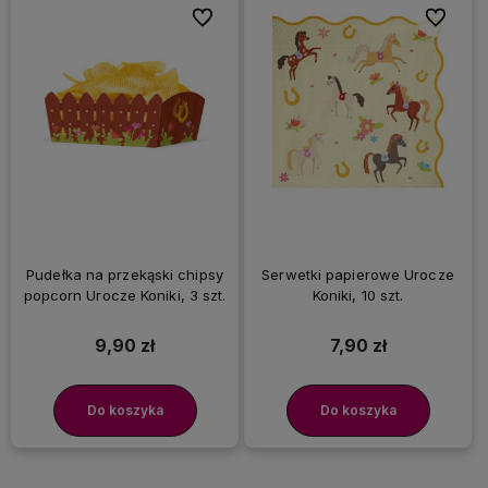
Do ulubionych
Do ulubi
Pudełka na przekąski chipsy
Serwetki papierowe Urocze
popcorn Urocze Koniki, 3 szt.
Koniki, 10 szt.
9,90 zł
7,90 zł
Do koszyka
Do koszyka