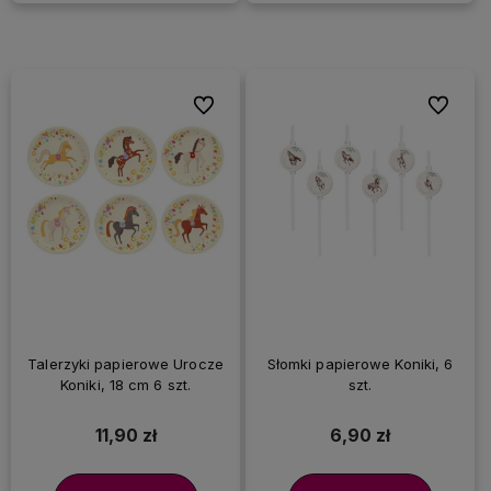
Do ulubionych
Do ulubi
Talerzyki papierowe Urocze
Słomki papierowe Koniki, 6
Koniki, 18 cm 6 szt.
szt.
11,90 zł
6,90 zł