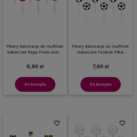
Pikery dekoracje do muffinek
Pikery dekoracje do muffinek
babeczek flaga Polski biało-
babeczek Football Piłka
czerwona, 6 szt.
Nożna, 12 szt.
6,90 zł
7,60 zł
Do koszyka
Do koszyka
Do ulubionych
Do ulubi