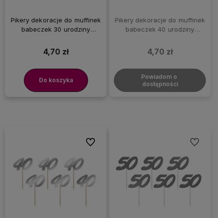
Pikery dekoracje do muffinek
Pikery dekoracje do muffinek
babeczek 30 urodziny
babeczek 40 urodziny
trzydziestka złote, 6 szt.
czterdziestka czarne, 6 szt.
4,70 zł
4,70 zł
Powiadom o 
Do koszyka
dostępności
Do ulubionych
Do ulubi