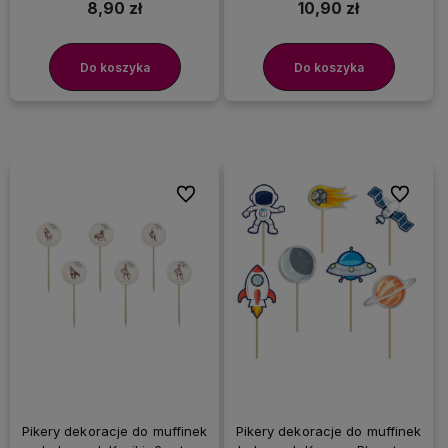
8,90 zł
10,90 zł
Do koszyka
Do koszyka
Do ulubionych
Do ulubi
Pikery dekoracje do muffinek
Pikery dekoracje do muffinek