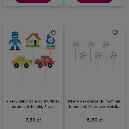
Do ulubionych
Do ulubi
Pikery dekoracje do muffinek
Pikery dekoracje do muffinek
babeczek Klocki, 5 szt.
babeczek Kolorowe Motylki,
6 szt.
7,90 zł
6,90 zł