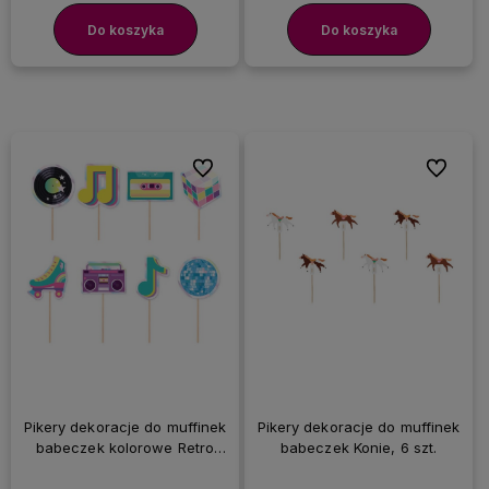
Do koszyka
Do koszyka
Do ulubionych
Do ulubi
Pikery dekoracje do muffinek
Pikery dekoracje do muffinek
babeczek kolorowe Retro
babeczek Konie, 6 szt.
Disco, 8 szt.