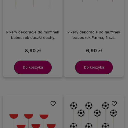
Pikery dekoracje do muffinek
Pikery dekoracje do muffinek
babeczek duszki duchy
babeczek Farma, 6 szt.
Halloween, 6 szt.
8,90 zł
6,90 zł
Do koszyka
Do koszyka
Do ulubionych
Do ulubi