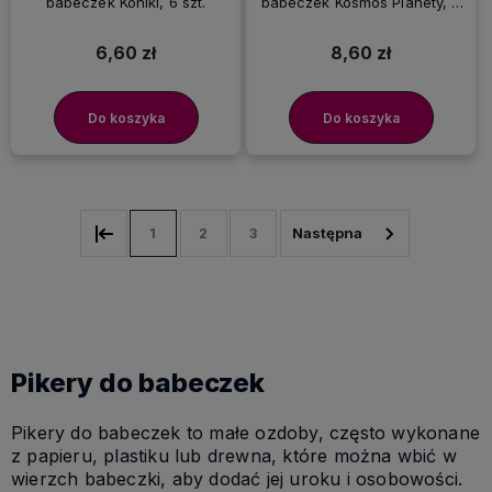
babeczek Koniki, 6 szt.
babeczek Kosmos Planety, 7
szt.
6,60 zł
8,60 zł
Do koszyka
Do koszyka
1
2
3
Pikery do babeczek
Pikery do babeczek to małe ozdoby, często wykonane
z papieru, plastiku lub drewna, które można wbić w
wierzch babeczki, aby dodać jej uroku i osobowości.