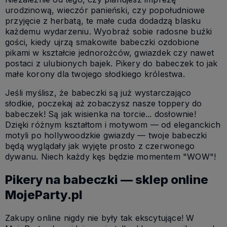
urodzinową, wieczór panieński, czy popołudniowe
przyjęcie z herbatą, te małe cuda dodadzą blasku
każdemu wydarzeniu. Wyobraź sobie radosne buźki
gości, kiedy ujrzą smakowite babeczki ozdobione
pikami w kształcie jednorożców, gwiazdek czy nawet
postaci z ulubionych bajek. Pikery do babeczek to jak
małe korony dla twojego słodkiego królestwa.
Jeśli myślisz, że babeczki są już wystarczająco
słodkie, poczekaj aż zobaczysz nasze toppery do
babeczek! Są jak wisienka na torcie... dosłownie!
Dzięki różnym kształtom i motywom — od eleganckich
motyli po hollywoodzkie gwiazdy — twoje babeczki
będą wyglądały jak wyjęte prosto z czerwonego
dywanu. Niech każdy kęs będzie momentem "WOW"!
Pikery na babeczki — sklep online
MojeParty.pl
Zakupy online nigdy nie były tak ekscytujące! W