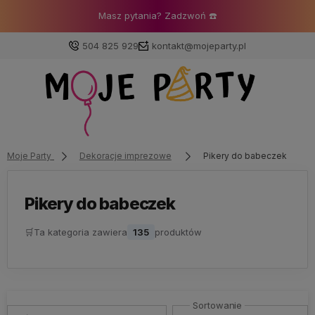
Masz pytania? Zadzwoń ☎️
504 825 929
kontakt@mojeparty.pl
Zaloguj się
Załóż konto
Moje Party
Dekoracje imprezowe
Pikery do babeczek
Pikery do babeczek
🛒
Ta kategoria zawiera
135
produktów
Wybierz coś dla siebie z naszej aktualnej oferty lub
zaloguj się, aby przywrócić dodane produkty do listy
z poprzedniej sesji.