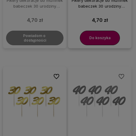
Pikery dekoracje do muffinek
Pikery dekoracje do muffinek
babeczek 30 urodziny
babeczek 30 urodziny
trzydziestka czarne, 6 szt.
trzydziestka srebrne, 6 szt.
4,70 zł
4,70 zł
Powiadom o 
Do koszyka
dostępności
Do ulubionych
Do ulubi