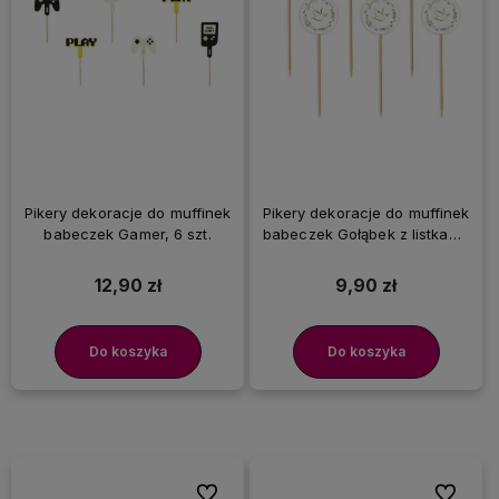
Pikery dekoracje do muffinek
Pikery dekoracje do muffinek
babeczek Gamer, 6 szt.
babeczek Gołąbek z listkami,
6 szt.
12,90 zł
9,90 zł
Do koszyka
Do koszyka
Do ulubionych
Do ulubi