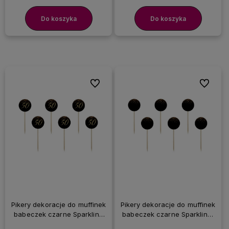
Do koszyka
Do koszyka
Do ulubionych
Do ulubi
Pikery dekoracje do muffinek
Pikery dekoracje do muffinek
babeczek czarne Sparkling
babeczek czarne Sparkling,
50 urodziny, 6 szt.
6 szt.