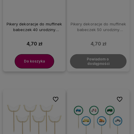
Pikery dekoracje do muffinek
Pikery dekoracje do muffinek
babeczek 40 urodziny
babeczek 50 urodziny
czterdziestka srebrne, 6 szt.
pięćdziesiątka czarne, 6 szt.
4,70 zł
4,70 zł
Powiadom o 
Do koszyka
dostępności
Do ulubionych
Do ulubi