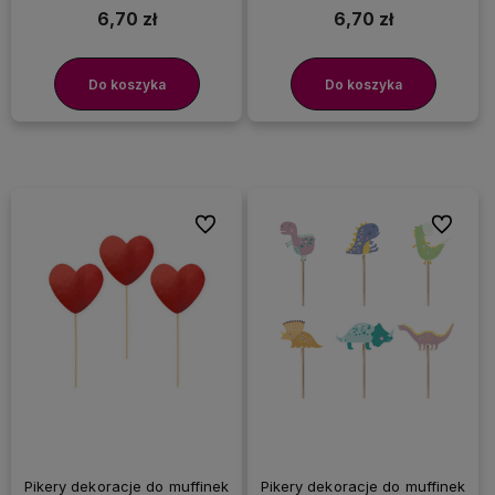
6,70 zł
6,70 zł
Do koszyka
Do koszyka
Do ulubionych
Do ulubi
Pikery dekoracje do muffinek
Pikery dekoracje do muffinek