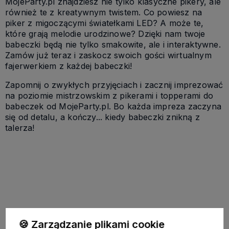
MojeParty.pl znajdziesz nie tylko klasyczne pikery, ale
również te z kreatywnym twistem. Co powiesz na
piker z migoczącymi światełkami LED? A może te,
które grają melodie urodzinowe? Dzięki nam twoje
babeczki będą nie tylko smakowite, ale i interaktywne.
Zamów już teraz i zaskocz swoich gości wirtualnym
fajerwerkiem z każdej babeczki!
Zapomnij o zwykłych przyjęciach i zacznij imprezować
na poziomie mistrzowskim z pikerami i topperami do
babeczek od MojeParty.pl. Bo każda impreza zaczyna
się od detalu, a kończy... kiedy babeczki znikną z
talerza!
Pomoc
🍪 Zarządzanie plikami cookie