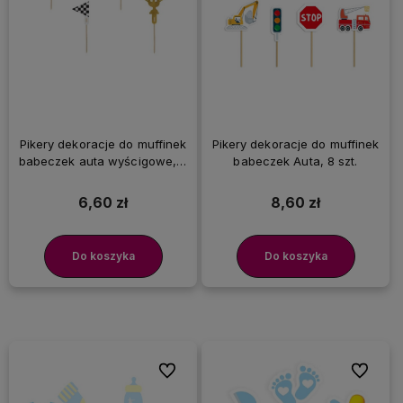
Pikery dekoracje do muffinek
Pikery dekoracje do muffinek
babeczek auta wyścigowe, 4
babeczek Auta, 8 szt.
szt.
6,60 zł
8,60 zł
Do koszyka
Do koszyka
Do ulubionych
Do ulubi