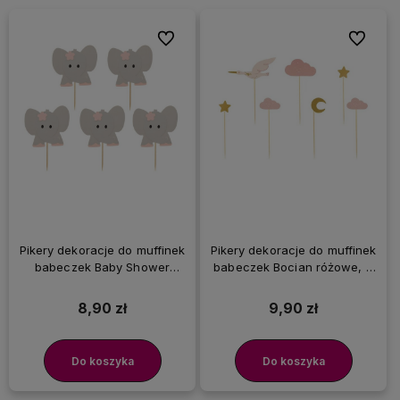
Do ulubionych
Do ulubi
Pikery dekoracje do muffinek
Pikery dekoracje do muffinek
babeczek Baby Shower
babeczek Bocian różowe, 7
roczek słoniki różowe, 10 szt.
szt.
8,90 zł
9,90 zł
Do koszyka
Do koszyka