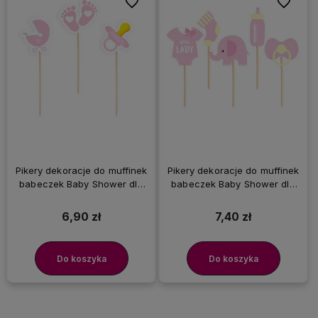
Do ulubionych
Do ulubi
Pikery dekoracje do muffinek
Pikery dekoracje do muffinek
babeczek Baby Shower dla
babeczek Baby Shower dla
dziewczynki różowe, 6 szt.
dziewczynki różowy słonik, 5
szt.
6,90 zł
7,40 zł
Do koszyka
Do koszyka