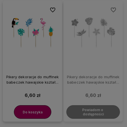
Do ulubionych
Do ulubi
Pikery dekoracje do muffinek
Pikery dekoracje do muffinek
babeczek hawajskie kształty
babeczek hawajskie kształty
Aloha Party, 6 szt.
Hawaii Party, 6 szt.
6,60 zł
6,60 zł
Powiadom o 
Do koszyka
dostępności