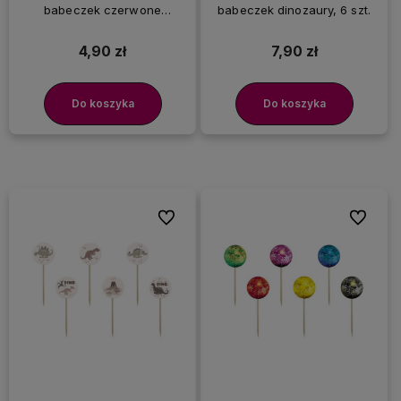
babeczek czerwone
babeczek dinozaury, 6 szt.
serduszka, 6 szt.
4,90 zł
7,90 zł
Do koszyka
Do koszyka
Do ulubionych
Do ulubi