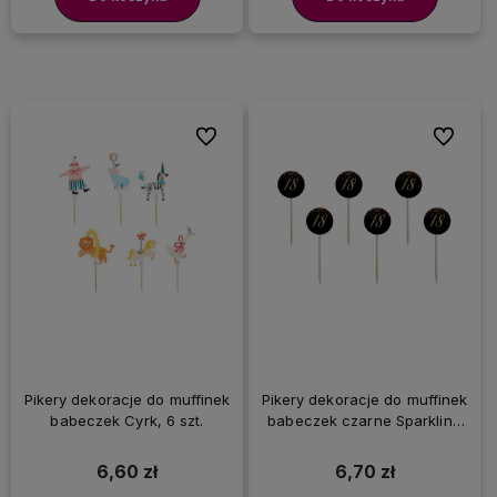
Do ulubionych
Do ulubi
Pikery dekoracje do muffinek
Pikery dekoracje do muffinek
babeczek Cyrk, 6 szt.
babeczek czarne Sparkling
18 urodziny, 6 szt.
6,60 zł
6,70 zł