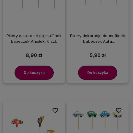
Pikery dekoracje do muffinek
Pikery dekoracje do muffinek
babeczek Aniołek, 6 szt.
babeczek Auta
Samochodziki, 6 szt.
8,90 zł
5,90 zł
Do koszyka
Do koszyka
Do ulubionych
Do ulubi