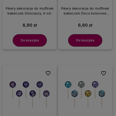
Pikery dekoracje do muffinek
Pikery dekoracje do muffinek
babeczek Dinozaury, 6 szt.
babeczek Disco kolorowe
kule, 6 szt.
6,90 zł
6,60 zł
Do koszyka
Do koszyka
Do ulubionych
Do ulubi