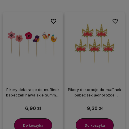
Do ulubionych
Do ulubi
Pikery dekoracje do muffinek
Pikery dekoracje do muffinek
babeczek hawajskie Summer
babeczek jednorożce
Have Fun, 6 szt.
brokatowe, 6 szt.
6,90 zł
9,30 zł
Do koszyka
Do koszyka