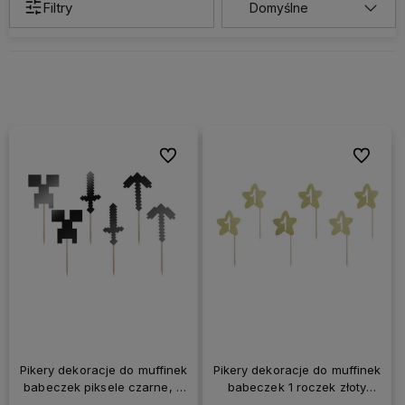
Filtry
Do ulubionych
Do ulubi
Pikery dekoracje do muffinek
Pikery dekoracje do muffinek
babeczek piksele czarne, 6
babeczek 1 roczek złoty
szt.
brokatowy, 6 szt.