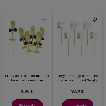
Do ulubionych
Do ulubi
Pikery dekoracje do muffinek
Pikery dekoracje do muffinek
babeczek brokatowe
babeczek Chrzest Święty
szampan, 5 szt.
listki, 6 szt.
9,90 zł
9,90 zł
Do koszyka
Do koszyka