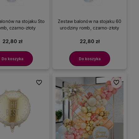
alonów na stojaku Sto
Zestaw balonów na stojaku 60
omb, czarno-złoty
urodziny romb, czarno-złoty
22,80 zł
22,80 zł
Do koszyka
Do koszyka
Do ulubionych
Do ulubionyc