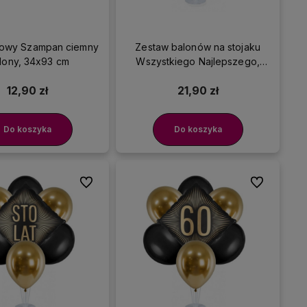
liowy Szampan ciemny
Zestaw balonów na stojaku
elony, 34x93 cm
Wszystkiego Najlepszego,
kremowo-złoty
12,90 zł
21,90 zł
Do koszyka
Do koszyka
Do ulubionych
Do ulubionyc