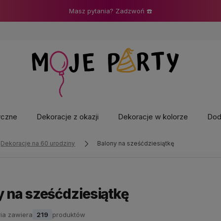
Masz pytania? Zadzwoń ☎️
yczne
Dekoracje z okazji
Dekoracje w kolorze
Doda
Dekoracje na 60 urodziny
Balony na sześćdziesiątkę
y na sześćdziesiątkę
ia zawiera
219
produktów