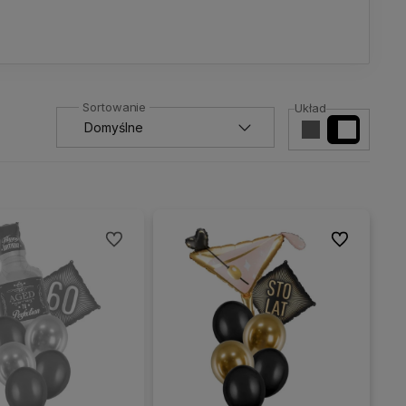
Układ
Do ulubionych
Do ulubionyc