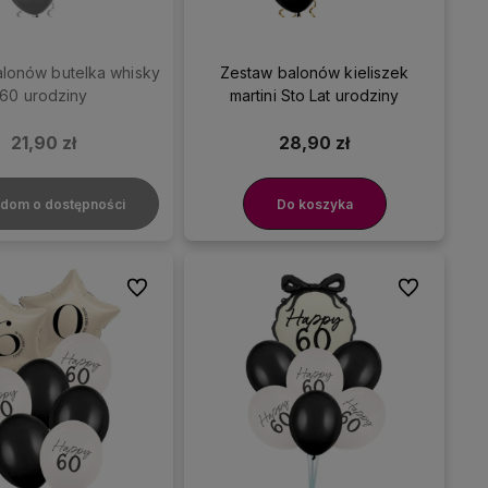
lonów butelka whisky
Zestaw balonów kieliszek
60 urodziny
martini Sto Lat urodziny
21,90 zł
28,90 zł
dom o dostępności
Do koszyka
Do ulubionych
Do ulubionyc