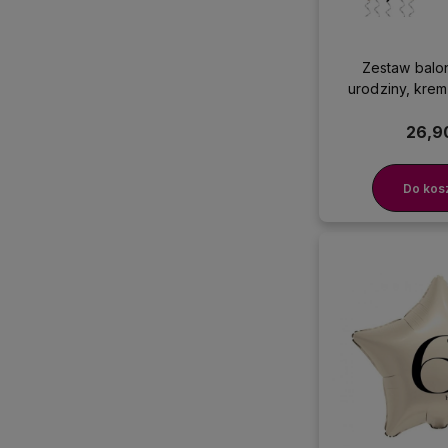
Zestaw balo
urodziny, kre
26,90
Do kos