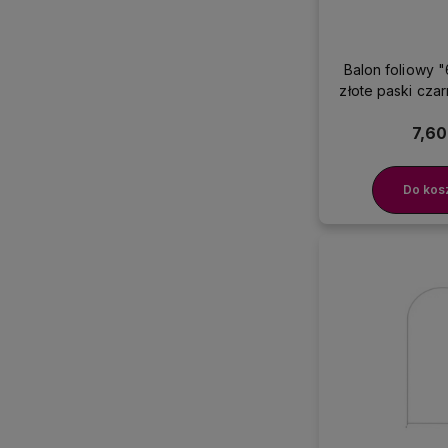
Balon foliowy 
złote paski cza
7,60
Do kos