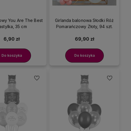
iowy You Are The Best
Girlanda balonowa Słodki Róż
astylka, 35 cm
Pomarańczowy Złoty, 94 szt.
6,90 zł
69,90 zł
Do koszyka
Do koszyka
Do ulubionych
Do ulubionyc