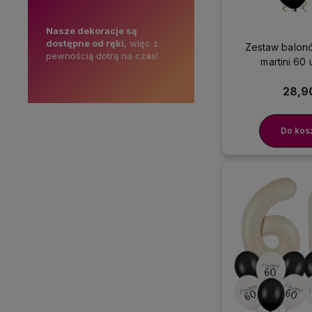
ie w
Nasze dekoracje są
Skorzystaj z darmowej
M
rez, więc
dostępne od ręki
, więc z
dostawy
o
Zestaw balonó
dzone
pewnością dotrą na czas!
już od
99 zł!
o
martini 60
 jakości
p
28,90
Do kos