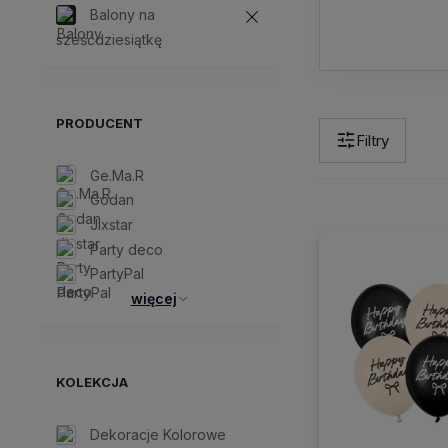
Balony na
sześćdziesiątkę
PRODUCENT
Filtry
Ge.Ma.R
Godan
Jixstar
Party deco
PartyPal
więcej
KOLEKCJA
Dekoracje Kolorowe