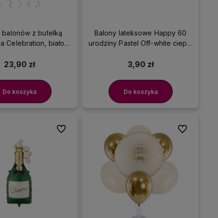
 balonów z butelką
Balony lateksowe Happy 60
 Celebration, biało-
urodziny Pastel Off-white ciepły
złoty
biały strong, 30 cm 3 szt.
23,90 zł
3,90 zł
Do koszyka
Do koszyka
Do ulubionych
Do ulubionyc