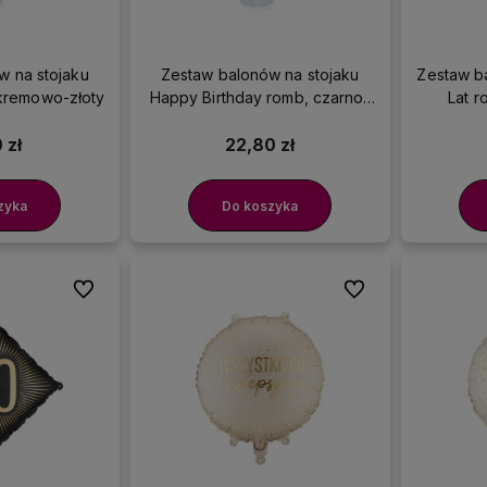
w na stojaku
Zestaw balonów na stojaku
Zestaw b
 kremowo-złoty
Happy Birthday romb, czarno-
Lat r
złoty
 zł
22,80 zł
zyka
Do koszyka
Do ulubionych
Do ulubionych