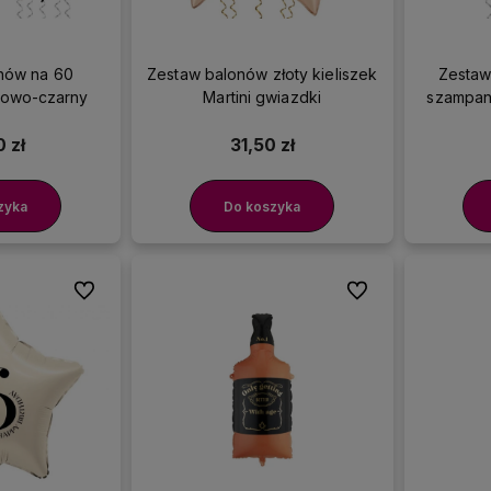
nów na 60
Zestaw balonów złoty kieliszek
Zestaw
mowo-czarny
Martini gwiazdki
szampana
 zł
31,50 zł
zyka
Do koszyka
Do ulubionych
Do ulubionych