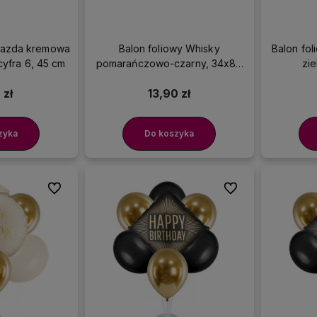
wiazda kremowa
Balon foliowy Whisky
Balon fo
cyfra 6, 45 cm
pomarańczowo-czarny, 34x86
zi
cm
 zł
13,90 zł
zyka
Do koszyka
Do ulubionych
Do ulubionych