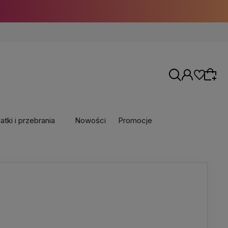
tki i przebrania
Nowości
Promocje