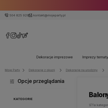
504 825 929
kontakt@mojeparty.pl
Dekoracje imprezowe
Imprezy temat
Moje Party
Dekoracje z okazji
Dekoracje na urodziny
Opcje przeglądania
Balon
KATEGORIE
🛒
Ta kategor