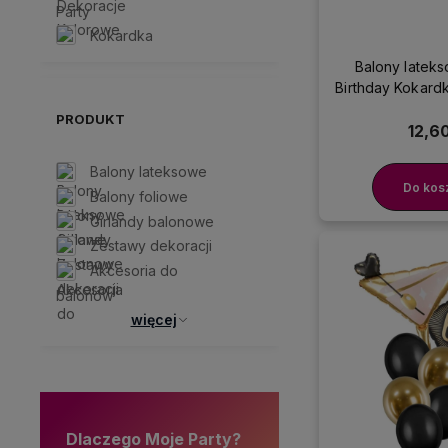
Party
Kokardka
Balony latek
Birthday Kokardk
PRODUKT
12,60
Balony lateksowe
Do kos
Balony foliowe
Girlandy balonowe
Zestawy dekoracji
Akcesoria do
balonów
więcej
Dlaczego Moje Party?