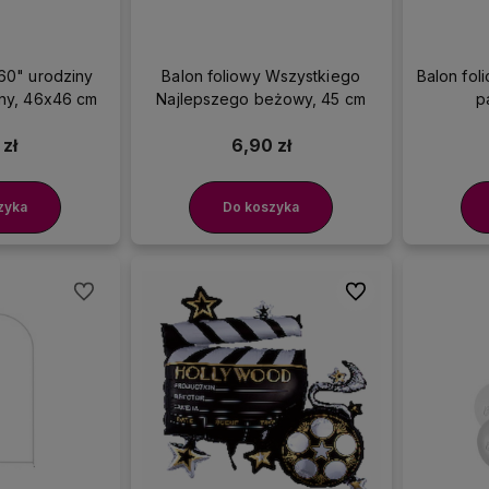
"60" urodziny
Balon foliowy Wszystkiego
Balon fol
rny, 46x46 cm
Najlepszego beżowy, 45 cm
p
 zł
6,90 zł
zyka
Do koszyka
Do ulubionych
Do ulubionych