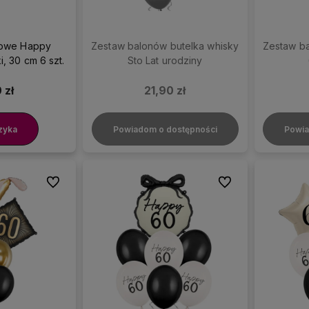
sowe Happy
Zestaw balonów butelka whisky
Zestaw ba
i, 30 cm 6 szt.
Sto Lat urodziny
 zł
21,90 zł
zyka
Powiadom o dostępności
Powia
Do ulubionych
Do ulubionych