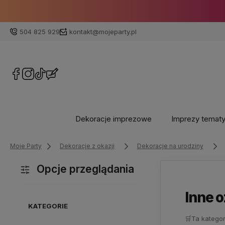
504 825 929
kontakt@mojeparty.pl
Dekoracje imprezowe
Imprezy temat
Moje Party
Dekoracje z okazji
Dekoracje na urodziny
Opcje przeglądania
Inne 
KATEGORIE
🛒
Ta kategor