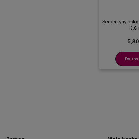
Serpentyny holog
3,8
5,80
Do kos