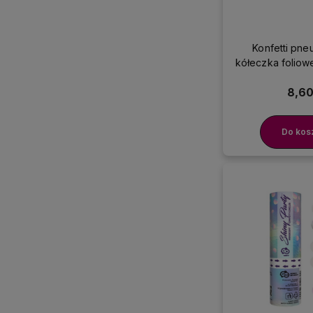
Konfetti pn
kółeczka foliow
złote, 
8,60
Do kos