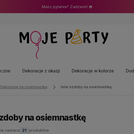
Masz pytania? Zadzwoń ☎️
yczne
Dekoracje z okazji
Dekoracje w kolorze
Doda
Dekoracje na osiemnastkę
Inne ozdoby na osiemnastkę
ozdoby na osiemnastkę
ia zawiera
21
produktów