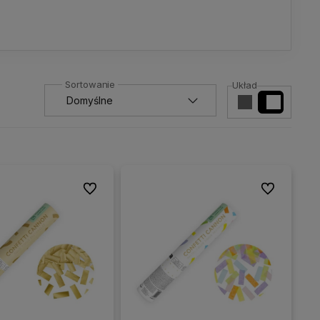
Układ
Do ulubionych
Do ulubionyc