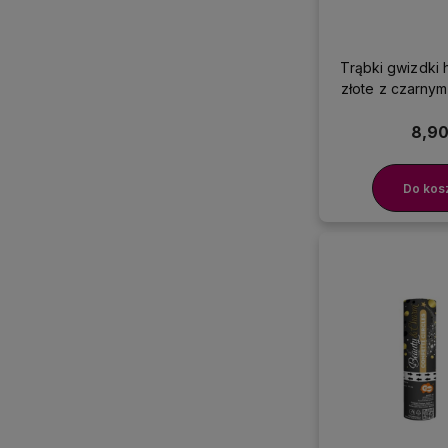
Trąbki gwizdki 
złote z czarnym
szt
8,90
Do kos