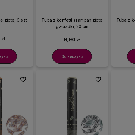
 złote, 6 szt.
Tuba z konfetti szampan złote
Tuba z ko
gwiazdki, 20 cm
 zł
9,90 zł
zyka
Do koszyka
Do ulubionych
Do ulubionych
amy doświadczenie w
Nasze dekoracje są
rganizowaniu imprez, więc
dostępne od ręki
, więc z
ferujemy sprawdzone
pewnością dotrą na czas!
rodukty wysokiej jakości