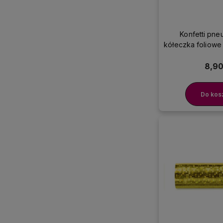
Konfetti pn
kółeczka foliowe 
cm
8,90
Do kos