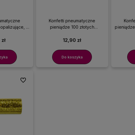
eumatyczne
Konfetti pneumatyczne
Konfe
opalizujące, 15
pieniądze 100 złotych
pieniądze
papierowe tuba 40 cm
 zł
12,90 zł
zyka
Do koszyka
Do ulubionych