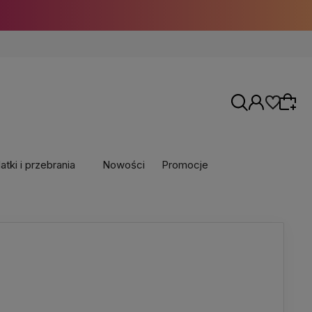
tki i przebrania
Nowości
Promocje