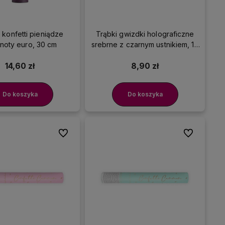
 konfetti pieniądze
Trąbki gwizdki holograficzne
noty euro, 30 cm
srebrne z czarnym ustnikiem, 10
szt.
14,60 zł
8,90 zł
Do koszyka
Do koszyka
Do ulubionych
Do ulubionyc