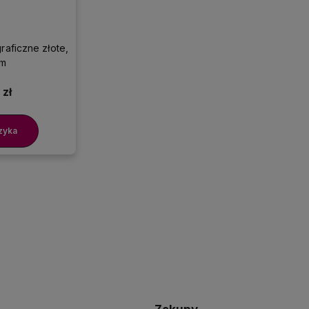
raficzne złote,
 m
 zł
zyka