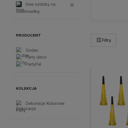
Inne ozdoby na
osiemnastkę
PRODUCENT
Filtry
Godan
Party deco
PartyPal
KOLEKCJA
Dekoracje Kolorowe
Party