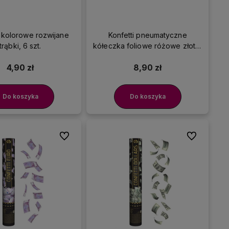
 kolorowe rozwijane
Konfetti pneumatyczne
trąbki, 6 szt.
kółeczka foliowe różowe złoto,
15 cm
4,90 zł
8,90 zł
Do koszyka
Do koszyka
Do ulubionych
Do ulubionyc