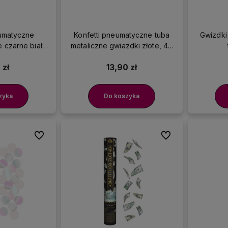
eumatyczne
Konfetti pneumatyczne tuba
Gwizdki
e czarne białe
metaliczne gwiazdki złote, 40
15 cm
cm
 zł
13,90 zł
zyka
Do koszyka
Do ulubionych
Do ulubionych