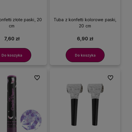
nfetti złote paski, 20
Tuba z konfetti kolorowe paski,
cm
20 cm
7,60 zł
6,90 zł
Do koszyka
Do koszyka
Do ulubionych
Do ulubionyc