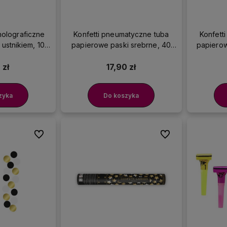
holograficzne
Konfetti pneumatyczne tuba
Konfett
 ustnikiem, 10
papierowe paski srebrne, 40
papierow
.
cm
 zł
17,90 zł
zyka
Do koszyka
Do ulubionych
Do ulubionych