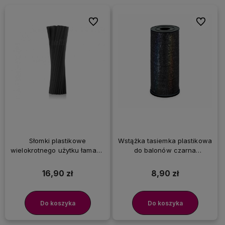
Do ulubionych
Do ulubi
Słomki plastikowe
Wstążka tasiemka plastikowa
wielokrotnego użytku łamane
do balonów czarna
czarne, 500 szt.
holograficzna 92 m
16,90 zł
8,90 zł
Do koszyka
Do koszyka