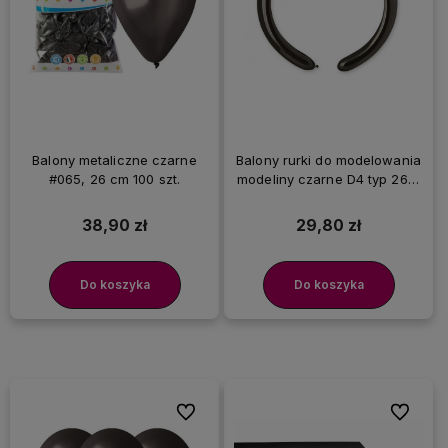
Balony metaliczne czarne
Balony rurki do modelowania
#065, 26 cm 100 szt.
modeliny czarne D4 typ 260,
100 szt.
38,90 zł
29,80 zł
Do koszyka
Do koszyka
Do ulubionych
Do ulubi