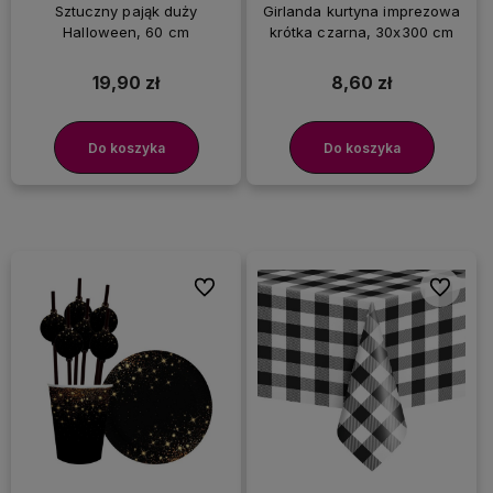
Sztuczny pająk duży
Girlanda kurtyna imprezowa
Halloween, 60 cm
krótka czarna, 30x300 cm
19,90 zł
8,60 zł
Do koszyka
Do koszyka
Do ulubionych
Do ulubi