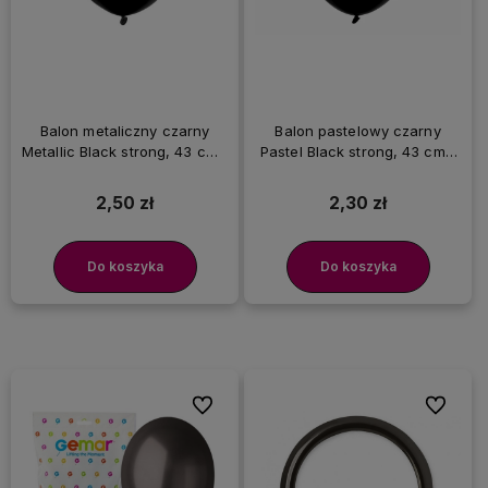
Balon metaliczny czarny
Balon pastelowy czarny
Metallic Black strong, 43 cm 1
Pastel Black strong, 43 cm 1
szt.
szt.
2,50 zł
2,30 zł
Do koszyka
Do koszyka
Do ulubionych
Do ulubi