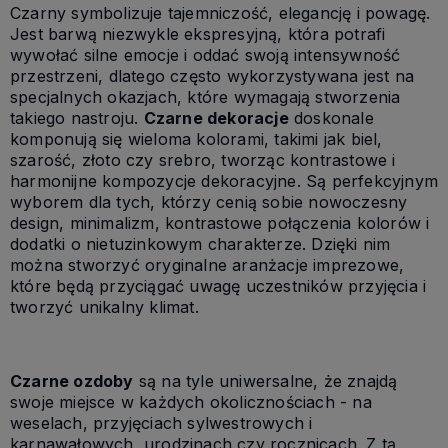
Czarny symbolizuje tajemniczość, elegancję i powagę.
Jest barwą niezwykle ekspresyjną, która potrafi
wywołać silne emocje i oddać swoją intensywność
przestrzeni, dlatego często wykorzystywana jest na
specjalnych okazjach, które wymagają stworzenia
takiego nastroju.
Czarne dekoracje
doskonale
komponują się wieloma kolorami, takimi jak biel,
szarość, złoto czy srebro, tworząc kontrastowe i
harmonijne kompozycje dekoracyjne. Są perfekcyjnym
wyborem dla tych, którzy cenią sobie nowoczesny
design, minimalizm, kontrastowe połączenia kolorów i
dodatki o nietuzinkowym charakterze. Dzięki nim
można stworzyć oryginalne aranżacje imprezowe,
które będą przyciągać uwagę uczestników przyjęcia i
tworzyć unikalny klimat.
Czarne ozdoby
są na tyle uniwersalne, że znajdą
swoje miejsce w każdych okolicznościach - na
weselach, przyjęciach sylwestrowych i
karnawałowych, urodzinach czy rocznicach. Z tą