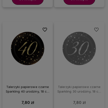
Do ulubionych
Do ulubi
Talerzyki papierowe czarne
Talerzyki papierowe czarne
Sparkling 40 urodziny, 18 cm
Sparkling 30 urodziny, 18 cm
6 szt.
6 szt.
7,80 zł
7,80 zł