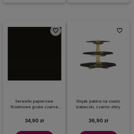
Do ulubionych
Do ulubi
Serwetki papierowe
Stojak patera na ciasto
flizelinowe grube czarne
babeczki, czarno-złoty
Airlaid 40x40 cm, 50 szt.
34,90 zł
36,90 zł