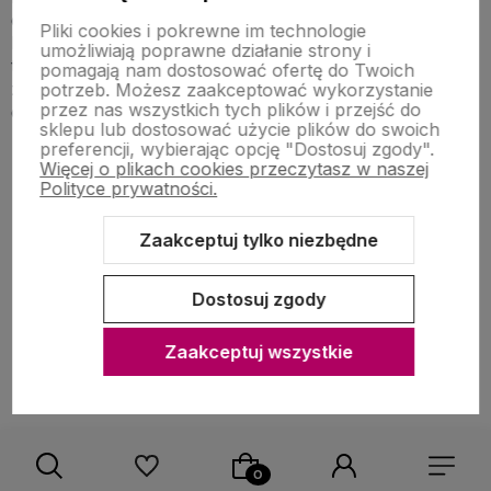
dekorację na wiele okazji - Halloween, Sylwester,
Pliki cookies i pokrewne im technologie
Karnawał czy urodziny. To właśnie
czarne dekoracje
umożliwiają poprawne działanie strony i
tworzą nastrój, który przypadnie do gustu wszystkim
pomagają nam dostosować ofertę do Twoich
zgromadzonym. Warto więc uzupełnić swoją
potrzeb. Możesz zaakceptować wykorzystanie
przez nas wszystkich tych plików i przejść do
dekorację o tę klasyczną barwę.
sklepu lub dostosować użycie plików do swoich
preferencji, wybierając opcję "Dostosuj zgody".
Więcej o plikach cookies przeczytasz w naszej
Polityce prywatności.
Zaakceptuj tylko niezbędne
Dostosuj zgody
Pomoc
Zaakceptuj wszystkie
Moje konto
Zakupy