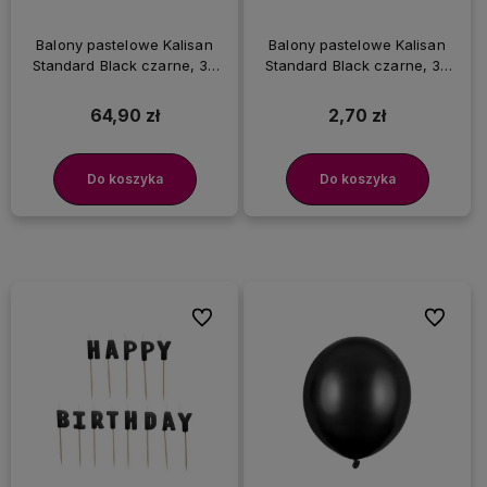
Balony pastelowe Kalisan
Balony pastelowe Kalisan
Standard Black czarne, 30
Standard Black czarne, 30
cm 100 szt.
cm 3 szt.
64,90 zł
2,70 zł
Do koszyka
Do koszyka
Do ulubionych
Do ulubi