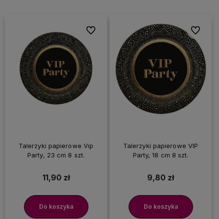
Do ulubionych
Do ulubi
Talerzyki papierowe Vip
Talerzyki papierowe VIP
Party, 23 cm 8 szt.
Party, 18 cm 8 szt.
11,90 zł
9,80 zł
Do koszyka
Do koszyka