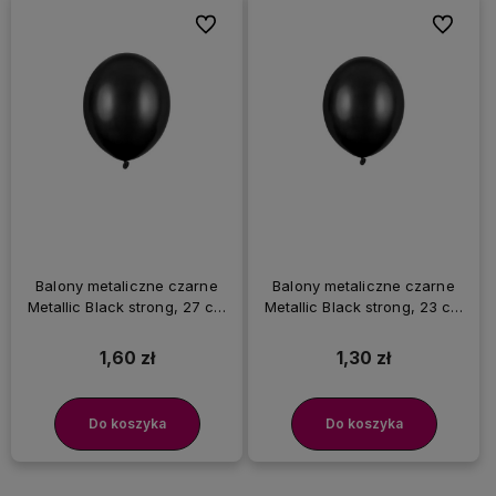
Do ulubionych
Do ulubi
Balony metaliczne czarne
Balony metaliczne czarne
Metallic Black strong, 27 cm
Metallic Black strong, 23 cm
3 szt.
3 szt.
1,60 zł
1,30 zł
Do koszyka
Do koszyka