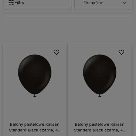
Filtry
Do ulubionych
Do ulubi
Balony pastelowe Kalisan
Balony pastelowe Kalisan
Standard Black czarne, 45
Standard Black czarne, 45
cm 25 szt.
cm 1 szt.