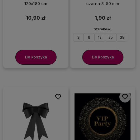
120x180 cm
czarna 3-50 mm
10,90 zł
1,90 zł
Szerokość:
3
6
12
25
38
50
Do koszyka
Do koszyka
Do ulubionych
Do ulubi