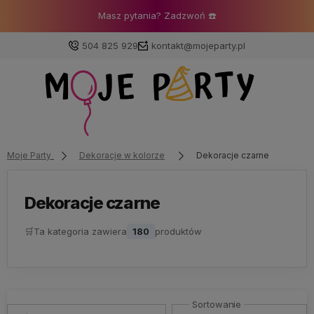
Masz pytania? Zadzwoń ☎️
504 825 929
kontakt@mojeparty.pl
Zaloguj się
Załóż konto
Moje Party
Dekoracje w kolorze
Dekoracje czarne
Dekoracje czarne
🛒
Ta kategoria zawiera
180
produktów
Wybierz coś dla siebie z naszej aktualnej oferty lub
zaloguj się, aby przywrócić dodane produkty do listy
z poprzedniej sesji.