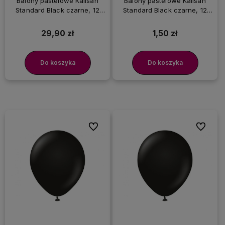
Balony pastelowe Kalisan
Balony pastelowe Kalisan
Standard Black czarne, 12
Standard Black czarne, 12
cm 100 szt.
cm 3 szt.
29,90 zł
1,50 zł
Do koszyka
Do koszyka
Do ulubionych
Do ulubi