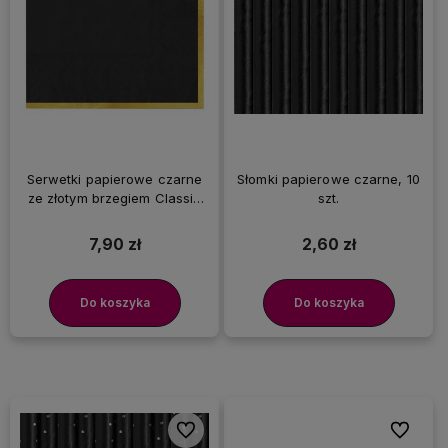
Serwetki papierowe czarne
Słomki papierowe czarne, 10
ze złotym brzegiem Classic
szt.
Gold, 10 szt.
7,90 zł
2,60 zł
Do koszyka
Do koszyka
Do ulubionych
Do ulubi