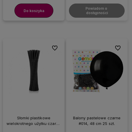
Powiadom o 
Do koszyka
dostępności
Do ulubionych
Do ulubi
Słomki plastikowe
Balony pastelowe czarne
wielokrotnego użytku czarne
#014, 48 cm 25 szt.
łamane, 50 szt.