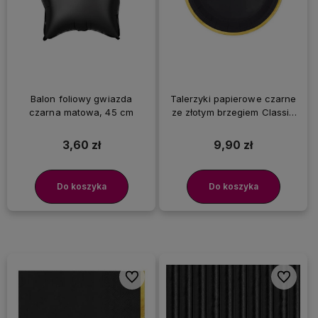
Balon foliowy gwiazda
Talerzyki papierowe czarne
czarna matowa, 45 cm
ze złotym brzegiem Classic
Gold, 18 cm 6 szt.
3,60 zł
9,90 zł
Do koszyka
Do koszyka
Do ulubionych
Do ulubi