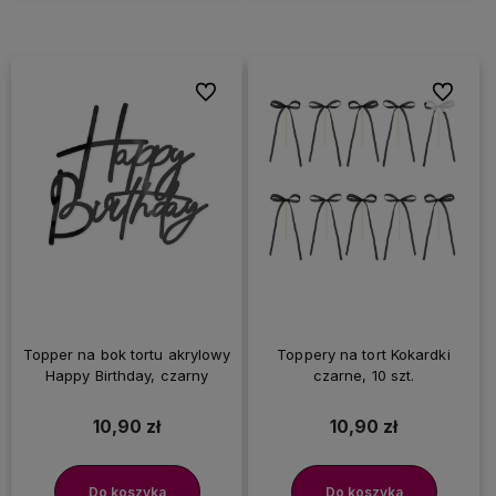
Do ulubionych
Do ulubi
Topper na bok tortu akrylowy
Toppery na tort Kokardki
Happy Birthday, czarny
czarne, 10 szt.
10,90 zł
10,90 zł
Do koszyka
Do koszyka