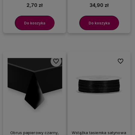
2,70 zł
34,90 zł
Do koszyka
Do koszyka
Do ulubionych
Do ulubi
Obrus papierowy czarny,
Wstążka tasiemka satynowa