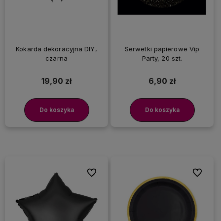
Kokarda dekoracyjna DIY,
Serwetki papierowe Vip
czarna
Party, 20 szt.
19,90 zł
6,90 zł
Do koszyka
Do koszyka
Do ulubionych
Do ulubi