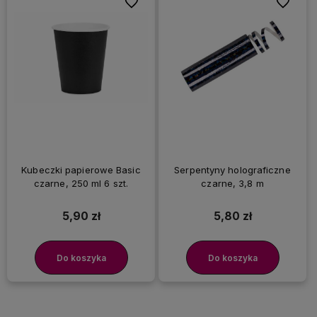
Do ulubionych
Do ulubi
Kubeczki papierowe Basic
Serpentyny holograficzne
czarne, 250 ml 6 szt.
czarne, 3,8 m
5,90 zł
5,80 zł
Do koszyka
Do koszyka