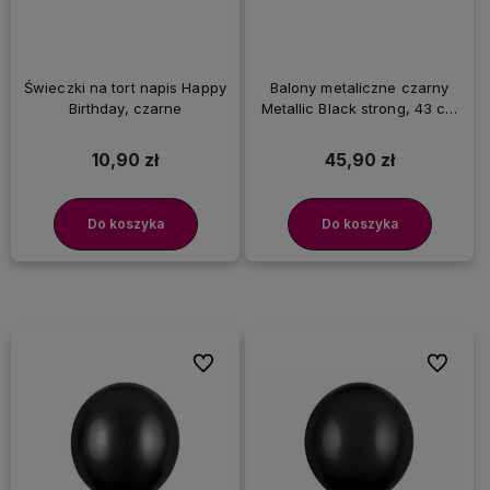
Świeczki na tort napis Happy
Balony metaliczne czarny
Birthday, czarne
Metallic Black strong, 43 cm
25 szt.
10,90 zł
45,90 zł
Do koszyka
Do koszyka
Do ulubionych
Do ulubi