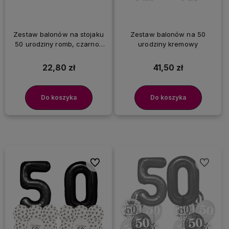
Zestaw balonów na stojaku
Zestaw balonów na 50
50 urodziny romb, czarno-
urodziny kremowy
złoty
22,80 zł
41,50 zł
Do koszyka
Do koszyka
Do ulubionych
Do ulubi