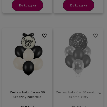
Do koszyka
Do koszyka
Do ulubionych
Do ulubi
Zestaw balonów na 50
Zestaw balonów 50 urodziny,
urodziny Kokardka
czarno-złoty