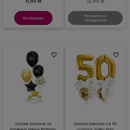
11,50 zł
12,90 zł
Powiadom o 
Do koszyka
dostępności
Do ulubionych
Do ulubi
Zestaw balonów ze
Zestaw balonów na 50
stojakiem Happy Birthday,
urodziny, biało-złoty