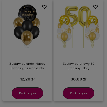
Do ulubionych
Do ulubi
Zestaw balonów Happy
Zestaw balonowy 50
Birthday, czarno-złoty
urodziny, złoty
12,20 zł
36,80 zł
Do koszyka
Do koszyka