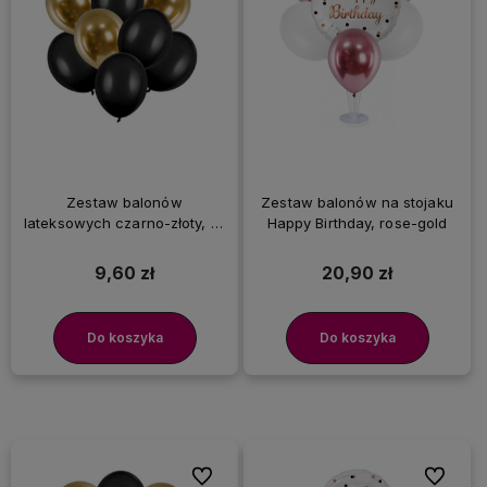
Zestaw balonów
Zestaw balonów na stojaku
lateksowych czarno-złoty, 10
Happy Birthday, rose-gold
szt.
9,60 zł
20,90 zł
Do koszyka
Do koszyka
Do ulubionych
Do ulubi