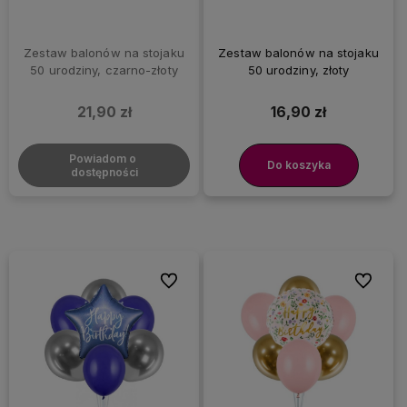
Zestaw balonów na stojaku
Zestaw balonów na stojaku
50 urodziny, czarno-złoty
50 urodziny, złoty
21,90 zł
16,90 zł
Powiadom o 
Do koszyka
dostępności
Do ulubionych
Do ulubi