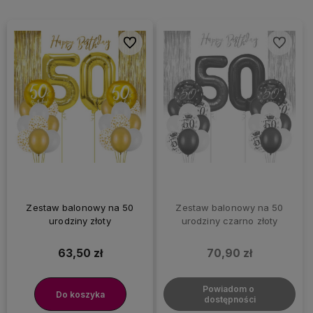
Do ulubionych
Do ulubi
Zestaw balonowy na 50
Zestaw balonowy na 50
urodziny złoty
urodziny czarno złoty
63,50 zł
70,90 zł
Powiadom o 
Do koszyka
dostępności