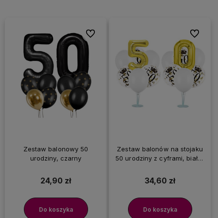
Do ulubionych
Do ulubi
Zestaw balonowy 50
Zestaw balonów na stojaku
urodziny, czarny
50 urodziny z cyframi, biało-
złoty
24,90 zł
34,60 zł
Do koszyka
Do koszyka