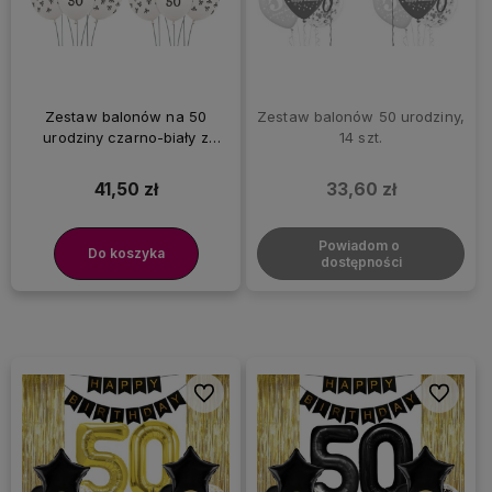
Zestaw balonów na 50
Zestaw balonów 50 urodziny,
urodziny czarno-biały z
14 szt.
kokardkami
41,50 zł
33,60 zł
Powiadom o 
Do koszyka
dostępności
Do ulubionych
Do ulubi