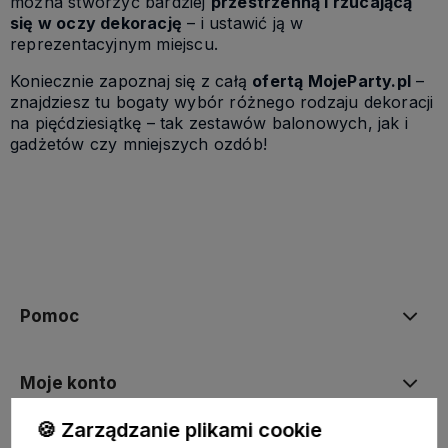
można stworzyć bardziej
przestrzenną i rzucającą
się w oczy dekorację
– i ustawić ją w
reprezentacyjnym miejscu.
Koniecznie zapoznaj się z całą
ofertą MojeParty.pl
–
znajdziesz tu bogaty wybór różnego rodzaju dekoracji
na pięćdziesiątkę – tak zestawów balonowych, jak i
gadżetów czy mniejszych ozdób!
Pomoc
Moje konto
🍪 Zarządzanie plikami cookie