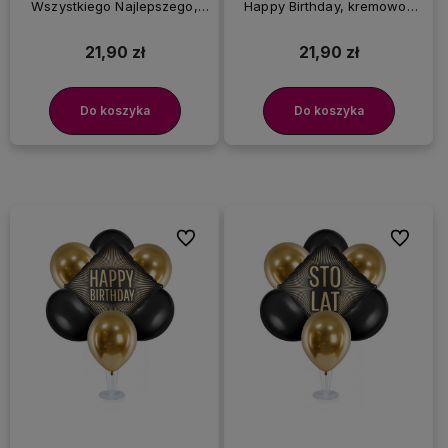
Wszystkiego Najlepszego,
Happy Birthday, kremowo-
kremowo-złoty
złoty
21,90 zł
21,90 zł
Do koszyka
Do koszyka
Do ulubionych
Do ulubi