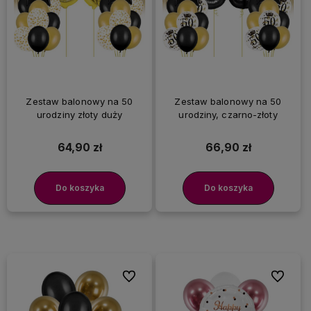
Zestaw balonowy na 50
Zestaw balonowy na 50
urodziny złoty duży
urodziny, czarno-złoty
64,90 zł
66,90 zł
Do koszyka
Do koszyka
Do ulubionych
Do ulubi