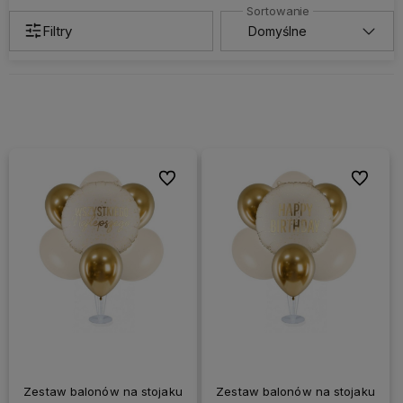
Filtry
Do ulubionych
Do ulubi
Zestaw balonów na stojaku
Zestaw balonów na stojaku