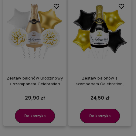
Do ulubionych
Do ulubi
Zestaw balonów urodzinowy
Zestaw balonów z
z szampanem Celebration
szampanem Celebration,
Sto Lat, biało-złoty
czarno-złoty
29,90 zł
24,50 zł
Do koszyka
Do koszyka