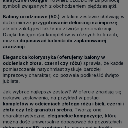
klasyczne i okrągłe
, również ozdobione za pomocą
symboli związanych z obchodzeniem pięćdziesiątki.
Balony urodzinowe (50.)
w takim zestawie ułatwiają w
dużej mierze
przygotowanie dekoracji na imprezę
,
ale ich zaletą jest także możliwość personalizacji.
Dzięki dostępności kompletów w różnych kolorach,
można
dopasować baloniki do zaplanowanej
aranżacji
.
Elegancka kolorystyka (oferujemy balony w
odcieniach złota, czerni czy różu)
sprawia, że każde
pomieszczenie natychmiast zyskuje bardziej
imprezowy charakter, co pozwala podkreślić święto
jubilata.
Jak wybrać najlepszy zestaw? W ofercie znajdują się
ciekawe zestawienia, na przykład w postaci
kompletów w odcieniach złotego różu i bieli, czerni i
złota czy też granatu i srebra
. Tworzą one
charakterystyczne,
eleganckie kompozycje
, które
można dość uniwersalnie dopasować do pozostałych
dekoracji na 50. urodziny
, by stworzyć jednolitą,