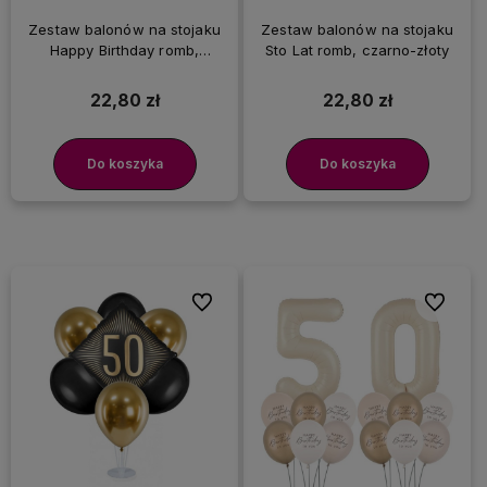
Zestaw balonów na stojaku
Zestaw balonów na stojaku
Happy Birthday romb,
Sto Lat romb, czarno-złoty
czarno-złoty
22,80 zł
22,80 zł
Do koszyka
Do koszyka
Do ulubionych
Do ulubi