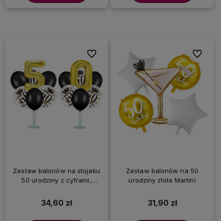
Do ulubionych
Do ulubi
Zestaw balonów na stojaku
Zestaw balonów na 50
50 urodziny z cyframi,
urodziny złote Martini
czarno-złoty
34,60 zł
31,90 zł