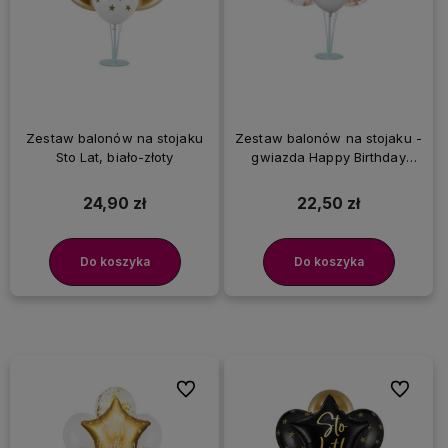
Zestaw balonów na stojaku
Zestaw balonów na stojaku -
Sto Lat, biało-złoty
gwiazda Happy Birthday
różowa
24,90 zł
22,50 zł
Do koszyka
Do koszyka
Do ulubionych
Do ulubi