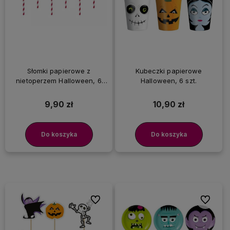
Słomki papierowe z
Kubeczki papierowe
nietoperzem Halloween, 6
Halloween, 6 szt.
szt.
9,90 zł
10,90 zł
Do koszyka
Do koszyka
Do ulubionych
Do ulubi