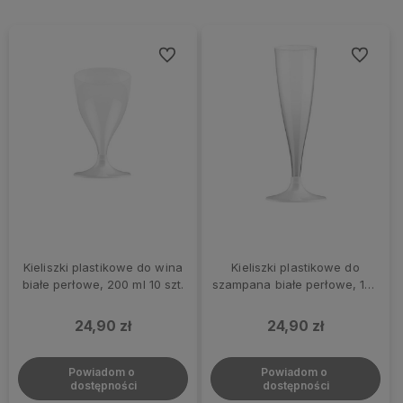
Do ulubionych
Do ulubi
Kieliszki plastikowe do wina
Kieliszki plastikowe do
białe perłowe, 200 ml 10 szt.
szampana białe perłowe, 140
ml 10 szt.
24,90 zł
24,90 zł
Powiadom o 
Powiadom o 
dostępności
dostępności