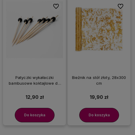
Do ulubionych
Do ulubi
Patyczki wykałaczki
Bieżnik na stół złoty, 28x300
bambusowe koktajlowe do
cm
przekąsek Czarne Kulki 100
szt.
12,90 zł
19,90 zł
Do koszyka
Do koszyka