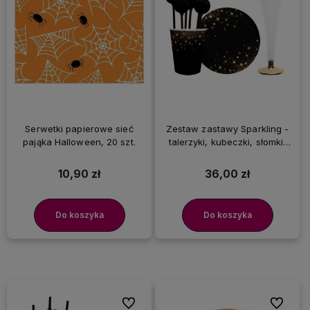
Serwetki papierowe sieć
Zestaw zastawy Sparkling -
pająka Halloween, 20 szt.
talerzyki, kubeczki, słomki,
kieliszki
10,90 zł
36,00 zł
Do koszyka
Do koszyka
Do ulubionych
Do ulubi