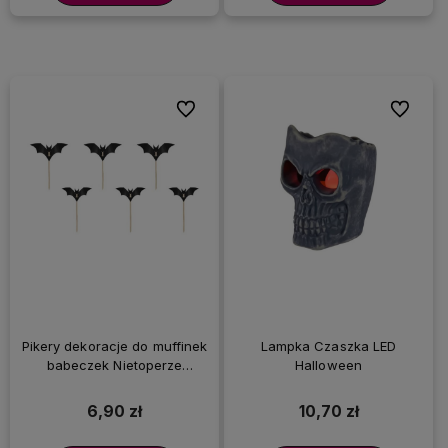
Do ulubionych
Do ulubi
Pikery dekoracje do muffinek
Lampka Czaszka LED
babeczek Nietoperze
Halloween
Halloween, 6 szt.
6,90 zł
10,70 zł