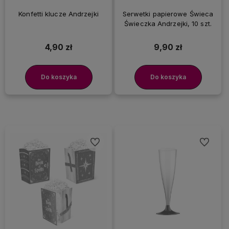
Konfetti klucze Andrzejki
Serwetki papierowe Świeca
Świeczka Andrzejki, 10 szt.
4,90 zł
9,90 zł
Do koszyka
Do koszyka
Do ulubionych
Do ulubi