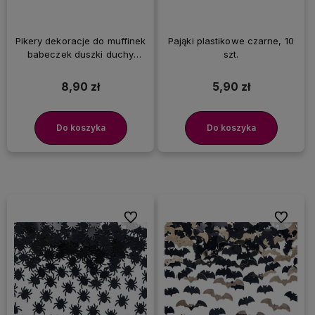
Pikery dekoracje do muffinek
Pająki plastikowe czarne, 10
babeczek duszki duchy
szt.
Halloween, 6 szt.
8,90 zł
5,90 zł
Do koszyka
Do koszyka
Do ulubionych
Do ulubi