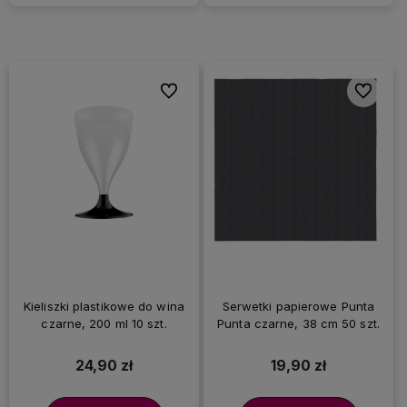
Do ulubionych
Do ulubi
Kieliszki plastikowe do wina
Serwetki papierowe Punta
czarne, 200 ml 10 szt.
Punta czarne, 38 cm 50 szt.
24,90 zł
19,90 zł