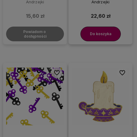
Andrzejki
Andrzejki
15,60 zł
22,60 zł
Powiadom o 
Do koszyka
dostępności
Do ulubionych
Do ulubi