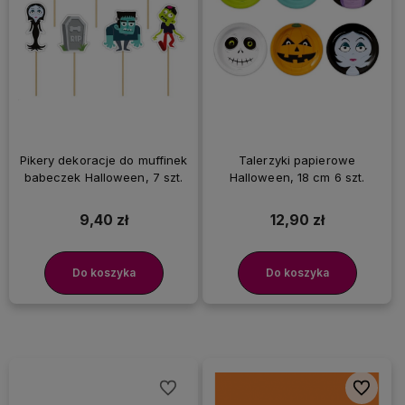
Pikery dekoracje do muffinek
Talerzyki papierowe
babeczek Halloween, 7 szt.
Halloween, 18 cm 6 szt.
9,40 zł
12,90 zł
Do koszyka
Do koszyka
Do ulubionych
Do ulubi