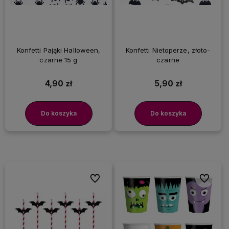
Konfetti Pająki Halloween,
Konfetti Nietoperze, złoto-
czarne 15 g
czarne
4,90 zł
5,90 zł
Do koszyka
Do koszyka
Do ulubionych
Do ulubi