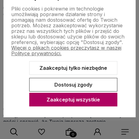
kompletne, warto zadbać o drobne akcenty, które
dodadzą całości wyjątkowego charakteru. W naszej
Pliki cookies i pokrewne im technologie
ofercie znajdziesz:
umożliwiają poprawne działanie strony i
pomagają nam dostosować ofertę do Twoich
potrzeb. Możesz zaakceptować wykorzystanie
Lampki ledowe
– w kształcie dyni, czaszek czy
przez nas wszystkich tych plików i przejść do
pająków, które wprowadzą tajemniczy nastrój
sklepu lub dostosować użycie plików do swoich
dzięki mrugającemu światełku.
preferencji, wybierając opcję "Dostosuj zgody".
Konfetti stołowe
– w formie małych nietoperzy,
Więcej o plikach cookies przeczytasz w naszej
pająków czy dyni, idealne do rozsypania na
Polityce prywatności.
obrusie.
Etui na sztućce
– ozdobne czarne kieszonki,
Zaakceptuj tylko niezbędne
które dodadzą elegancji i spójności nakryciu.
Podkładki pod talerze
– w kształcie
pajęczyny, nawiązujące do tematyki imprezy.
Dostosuj zgody
Te detale sprawią, że każdy element stołu będzie
Zaakceptuj wszystkie
nawiązywał do Halloween, tworząc spójną i
efektowną aranżację.
Ozdoby stołu na Halloween
dostępne w naszym sklepie pozwolą Ci zaskoczyć
gości i sprawić, że Twoja impreza zostanie
zapamiętana na długo.