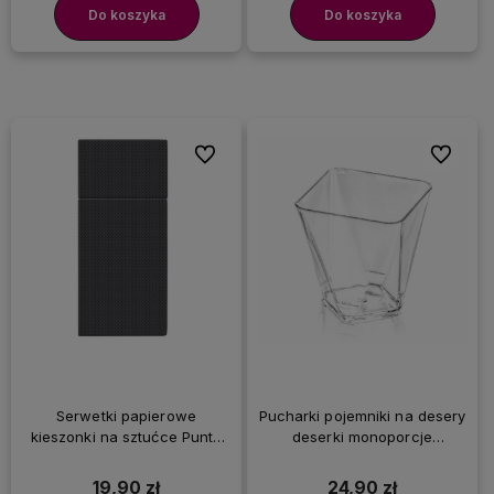
Do koszyka
Do koszyka
Do ulubionych
Do ulubi
Serwetki papierowe
Pucharki pojemniki na desery
kieszonki na sztućce Punta
deserki monoporcje
Punta czarne, 50 szt.
kwadratowe, 60 ml 25 szt.
19,90 zł
24,90 zł