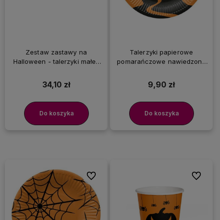
Zestaw zastawy na
Talerzyki papierowe
Halloween - talerzyki małe i
pomarańczowe nawiedzony
duże, kubeczki, serwetki
dom Halloween, 23 cm 8 szt.
34,10 zł
9,90 zł
Do koszyka
Do koszyka
Do ulubionych
Do ulubi