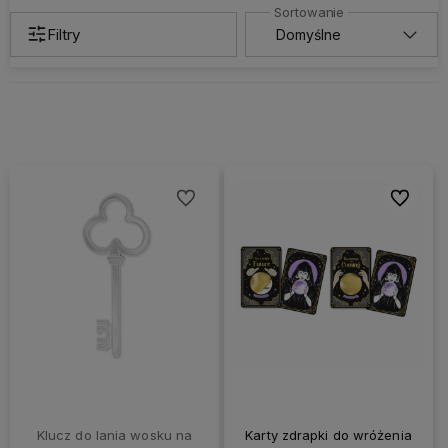
Filtry
Do ulubionych
Do ulubi
Klucz do lania wosku na
Karty zdrapki do wróżenia