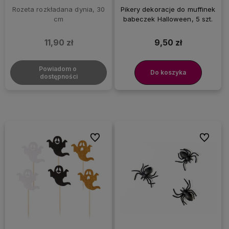
Rozeta rozkładana dynia, 30
Pikery dekoracje do muffinek
cm
babeczek Halloween, 5 szt.
11,90 zł
9,50 zł
Powiadom o 
Do koszyka
dostępności
Do ulubionych
Do ulubi