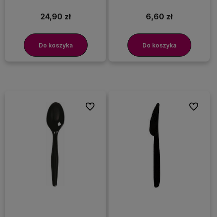
100 ml 25 szt.
24,90 zł
6,60 zł
Do koszyka
Do koszyka
Do ulubionych
Do ulubi