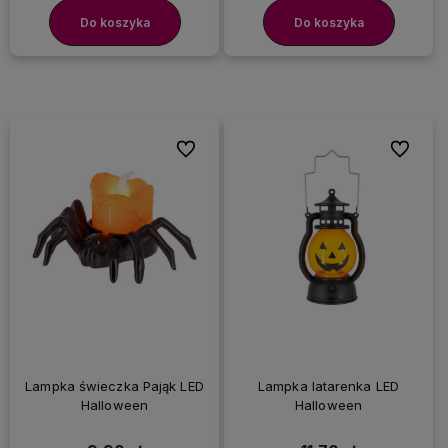
Do koszyka
Do koszyka
Do ulubionych
Do ulubi
Lampka świeczka Pająk LED
Lampka latarenka LED
Halloween
Halloween