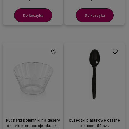
Do koszyka
Do koszyka
Do ulubionych
Do ulubi
Pucharki pojemniki na desery
Łyżeczki plastikowe czarne
deserki monoporcje okrągłe,
sztućce, 50 szt.