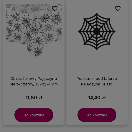
Do ulubionych
Do ulubi
Obrus foliowy Pajęczyna
Podkładki pod talerze
biało-czarny, 137x274 cm
Pajęczyna, 4 szt.
11,80 zł
14,40 zł
Do koszyka
Do koszyka