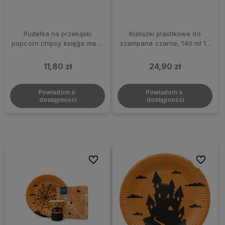
Pudełka na przekąski
Kieliszki plastikowe do
popcorn chipsy księga magii
szampana czarne, 140 ml 10
książka Andrzejki, 3 szt.
szt.
11,80 zł
24,90 zł
Powiadom o 
Powiadom o 
dostępności
dostępności
Do ulubionych
Do ulubi