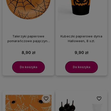
Talerzyki papierowe
Kubeczki papierowe dynia
pomarańczowe pajęczyna
Halloween, 8 szt.
Halloween, 18 cm 8 szt.
8,90 zł
9,90 zł
Do koszyka
Do koszyka
Do ulubionych
Do ulubi