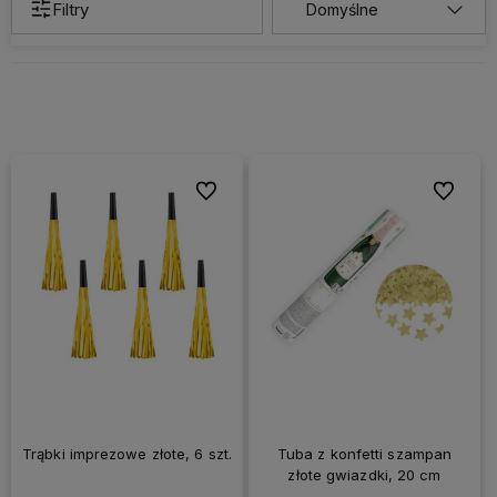
Filtry
Do ulubionych
Do ulubi
Trąbki imprezowe złote, 6 szt.
Tuba z konfetti szampan
złote gwiazdki, 20 cm