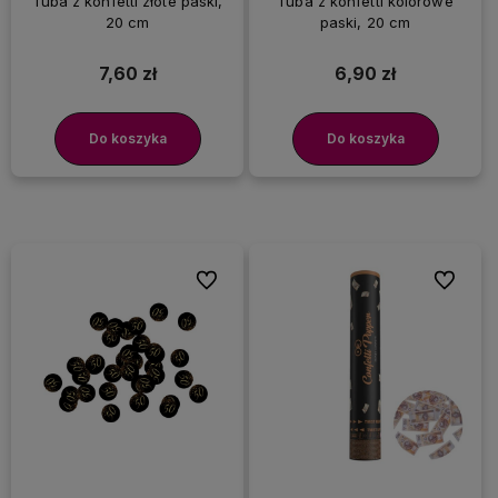
Tuba z konfetti złote paski,
Tuba z konfetti kolorowe
20 cm
paski, 20 cm
7,60 zł
6,90 zł
Do koszyka
Do koszyka
Do ulubionych
Do ulubi