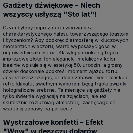
Gadżety dźwiękowe – Niech
wszyscy usłyszą "Sto lat"!
Czym byłaby impreza urodzinowa bez
charakterystycznego hałasu towarzyszącego toastom
i życzeniom? Aby podkręcić atmosferę w kluczowych
momentach wieczoru, warto wyposażyć gości w
odpowiednie akcesoria. Klasyką gatunku są
trąbki
imprezowe złote
. Ich elegancki, metaliczny kolor
idealnie wpisuje się w estetykę 50. urodzin, a głośny
dźwięk doskonale podkreśli moment wjazdu tortu.
Jeśli szukasz czegoś, co doda zabawie nieco blasku i
retro klimatu, świetnym wyborem będą
trąbki gwizdki
holograficzne srebrne
. Te mieniące się gadżety nie
tylko świetnie wyglądają na zdjęciach, ale też
skutecznie rozluźniają atmosferę, zachęcając do
wspólnej zabawy na parkiecie.
Wystrzałowe konfetti – Efekt
"Wow" w deszczu dolarów