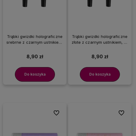
Trąbki gwizdki holograficzne
Trąbki gwizdki holograficzne
srebrne z czarnym ustnikiem,
złote z czarnym ustnikiem, 10
10 szt.
szt.
8,90 zł
8,90 zł
Do koszyka
Do koszyka
Do ulubionych
Do ulubi