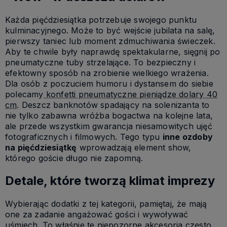
Każda pięćdziesiątka potrzebuje swojego punktu
kulminacyjnego. Może to być wejście jubilata na salę,
pierwszy taniec lub moment zdmuchiwania świeczek.
Aby te chwile były naprawdę spektakularne, sięgnij po
pneumatyczne tuby strzelające. To bezpieczny i
efektowny sposób na zrobienie wielkiego wrażenia.
Dla osób z poczuciem humoru i dystansem do siebie
polecamy
konfetti pneumatyczne pieniądze dolary 40
cm
. Deszcz banknotów spadający na solenizanta to
nie tylko zabawna wróżba bogactwa na kolejne lata,
ale przede wszystkim gwarancja niesamowitych ujęć
fotograficznych i filmowych. Tego typu
inne ozdoby
na pięćdziesiątkę
wprowadzają element show,
którego goście długo nie zapomną.
Detale, które tworzą klimat imprezy
Wybierając dodatki z tej kategorii, pamiętaj, że mają
one za zadanie angażować gości i wywoływać
uśmiech. To właśnie te niepozorne akcesoria często