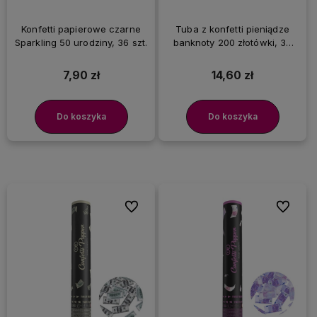
Konfetti papierowe czarne
Tuba z konfetti pieniądze
Sparkling 50 urodziny, 36 szt.
banknoty 200 złotówki, 30
cm
7,90 zł
14,60 zł
Do koszyka
Do koszyka
Do ulubionych
Do ulubi