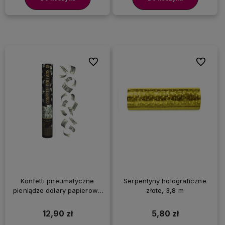
Do ulubionych
Do ulubi
Konfetti pneumatyczne
Serpentyny holograficzne
pieniądze dolary papierowe
złote, 3,8 m
tuba 40 cm
12,90 zł
5,80 zł