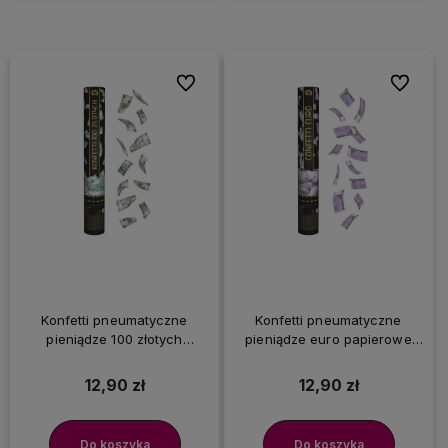
Do ulubionych
Do ulubi
Konfetti pneumatyczne
Konfetti pneumatyczne
pieniądze 100 złotych
pieniądze euro papierowe
papierowe tuba 40 cm
tuba 40 cm
12,90 zł
12,90 zł
Do koszyka
Do koszyka