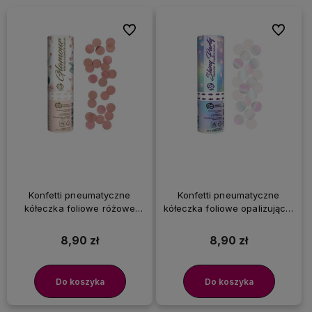
Do ulubionych
Do ulubi
Konfetti pneumatyczne
Konfetti pneumatyczne
kółeczka foliowe różowe
kółeczka foliowe opalizujące,
złoto, 15 cm
15 cm
8,90 zł
8,90 zł
Do koszyka
Do koszyka