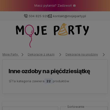
Masz pytania? Zadzwoń ☎️
504 825 929
kontakt@mojeparty.pl
Zaloguj się
Załóż konto
Moje Party
Dekoracje z okazji
Dekoracje na urodziny
Inne ozdoby na pięćdziesiątkę
🛒
Ta kategoria zawiera
22
produktów
Wybierz coś dla siebie z naszej aktualnej oferty lub
zaloguj się, aby przywrócić dodane produkty do listy
z poprzedniej sesji.