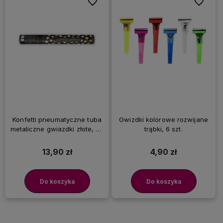
Do ulubionych
Do ulubi
Konfetti pneumatyczne tuba
Gwizdki kolorowe rozwijane
metaliczne gwiazdki złote, 40
trąbki, 6 szt.
cm
13,90 zł
4,90 zł
Do koszyka
Do koszyka