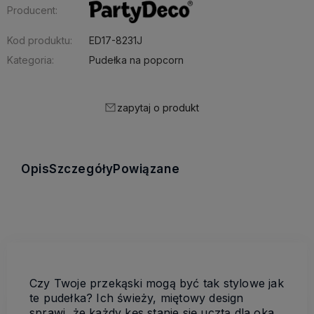
Producent:
Kod produktu:
ED17-8231J
Kategoria:
Pudełka na popcorn
zapytaj o produkt
Opis
Szczegóły
Powiązane
Czy Twoje przekąski mogą być tak stylowe jak
te pudełka? Ich świeży, miętowy design
sprawi, że każdy kęs stanie się ucztą dla oka.