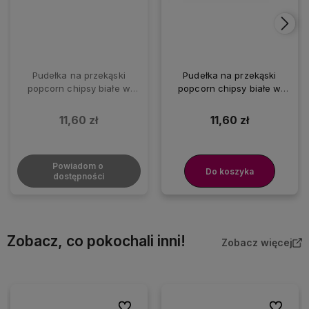
Pudełka na przekąski
Pudełka na przekąski
popcorn chipsy białe w
popcorn chipsy białe w
złote kropki, 8 szt.
srebrne kropki, 8 szt.
11,60 zł
11,60 zł
Powiadom o 
Do koszyka
dostępności
Zobacz, co pokochali inni!
Zobacz więcej
Do ulubionych
Do ulubio