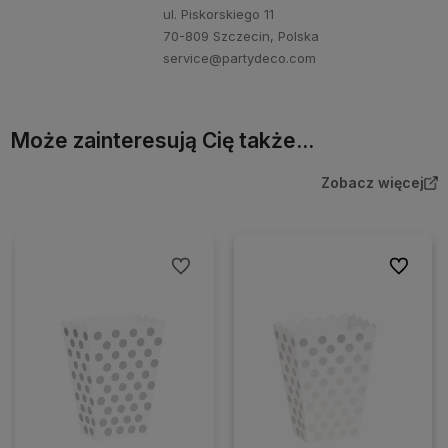
ul. Piskorskiego 11
70-809 Szczecin, Polska
service@partydeco.com
Może zainteresują Cię także...
Zobacz więcej
Do ulubionych
Do ulubio