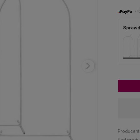
・Ku
Sprawd
Dostępność:
brak towaru
Producent
Kod produ