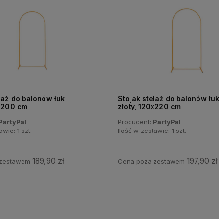
laż do balonów łuk
Stojak stelaż do balonów łu
0x200 cm
złoty, 120x220 cm
PartyPal
Producent:
PartyPal
tawie:
1
szt.
Ilość w zestawie:
1
szt.
189,90 zł
197,90 zł
 zestawem
Cena poza zestawem