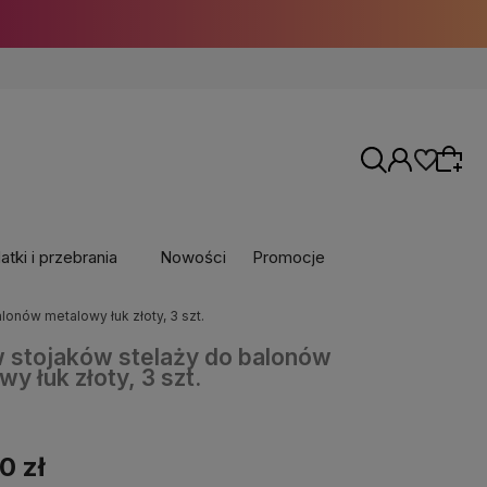
⚡ Darmowa dostawa już od 150 zł ⚡
tki i przebrania
Nowości
Promocje
onów metalowy łuk złoty, 3 szt.
 stojaków stelaży do balonów
y łuk złoty, 3 szt.
0 zł