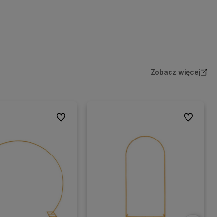
Zobacz więcej
Do ulubionych
Do ulubion