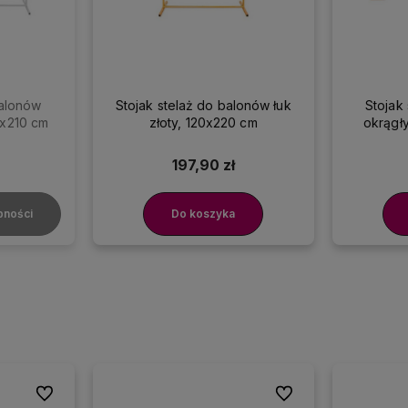
balonów
Stojak stelaż do balonów łuk
Stojak
0x210 cm
złoty, 120x220 cm
okrągły
197,90 zł
pności
Do koszyka
Do ulubionych
Do ulubionych