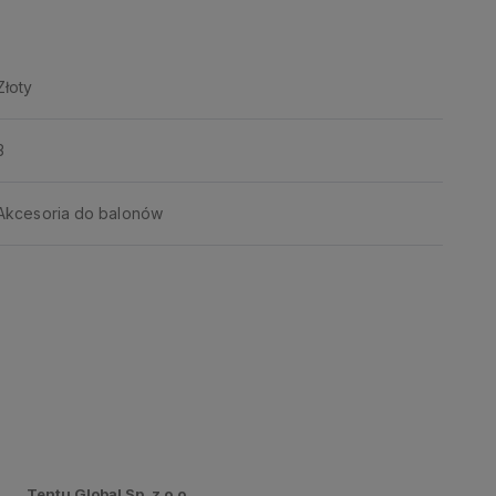
Złoty
3
Akcesoria do balonów
Tentu Global Sp. z o.o.