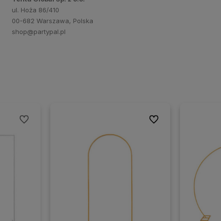
ul. Hoża 86/410
00-682 Warszawa, Polska
shop@partypal.pl
Do ulubionych
Do ulubionych