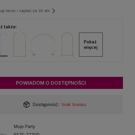
p teraz i zapłać za 30 dni
ź także:
Pokaż 
więcej
POWIADOM O DOSTĘPNOŚCI
Dostępność:
brak towaru
:
Moje Party
ktu:
B57F-7779D