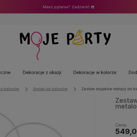
yczne
Dekoracje z okazji
Dekoracje w kolorze
Doda
do balonów
Stojaki do balonów
Zestaw stojaków stelaży do bal
Zestaw
metalow
Cena:
549,0