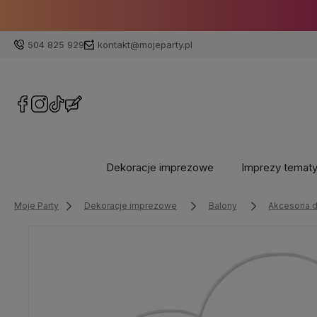
504 825 929
kontakt@mojeparty.pl
Dekoracje imprezowe
Imprezy temat
Moje Party
Dekoracje imprezowe
Balony
Akcesoria 