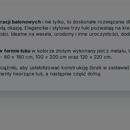
racji balonowych
i nie tylko, to doskonałe rozwiązanie 
ą okazję. Eleganckie i stylowe trzy łuki pozwalają na kr
ci. Idealne na wesela, urodziny i inne uroczystości, do
w formie łuku
w kolorze złotym wykonany jest z metalu. 
 - 80 × 180 cm, 100 × 200 cm oraz 120 × 220 cm.
iążniki, aby ustabilizować konstrukcję (brak w zestawi
menty tworzące łuk, a następnie część dolną.