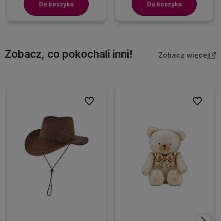
Do koszyka
Do koszyka
Zobacz, co pokochali inni!
Zobacz więcej
Do ulubionych
Do ulubio