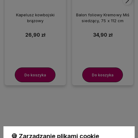
Kapelusz kowbojski
Balon foliowy Kremowy Miś
brązowy
siedzący, 75 x 112 cm
26,90 zł
34,90 zł
Do koszyka
Do koszyka
🍪 Zarządzanie plikami cookie