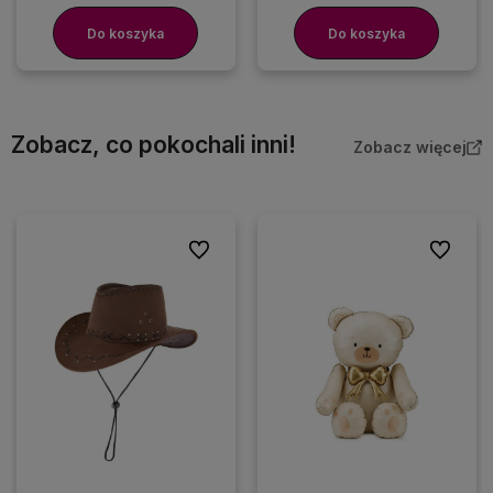
Do koszyka
Do koszyka
Zobacz, co pokochali inni!
Zobacz więcej
Do ulubionych
Do ulubio