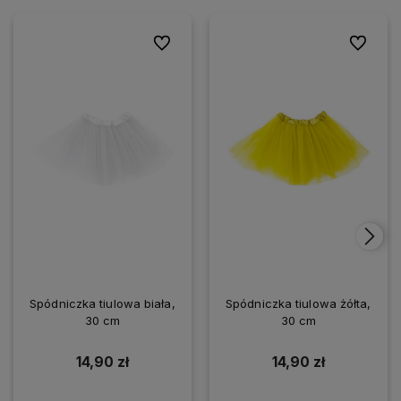
Do ulubionych
Do ulubio
Spódniczka tiulowa biała,
Spódniczka tiulowa żółta,
30 cm
30 cm
14,90 zł
14,90 zł