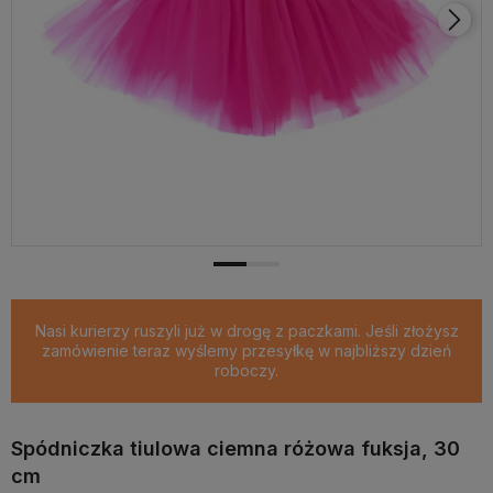
Nasi kurierzy ruszyli już w drogę z paczkami. Jeśli złożysz
zamówienie teraz wyślemy przesyłkę w najbliższy dzień
roboczy.
Spódniczka tiulowa ciemna różowa fuksja, 30
cm