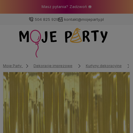
Masz pytania? Zadzwoń ☎️
504 825 929
kontakt@mojeparty.pl
Zaloguj się
Załóż konto
Moje Party
Dekoracje imprezowe
Kurtyny dekoracyjne
Wybierz coś dla siebie z naszej aktualnej oferty lub
zaloguj się, aby przywrócić dodane produkty do listy
z poprzedniej sesji.