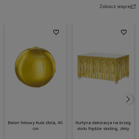
Zobacz więcej
Do ulubionych
Do ulubio
Balon foliowy Kula złota, 40
Kurtyna dekoracja na brzeg
cm
stołu frędzle skirting, złoty