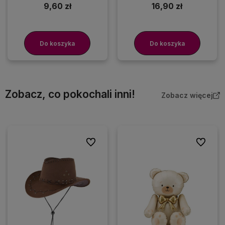
9,60 zł
16,90 zł
Do koszyka
Do koszyka
Zobacz, co pokochali inni!
Zobacz więcej
Do ulubionych
Do ulubio