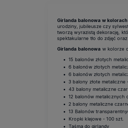
Girlanda balonowa w kolorach 
urodziny, jubileusze czy sylwes
tworzą wyrazistą dekorację, kt
spektakularne tło do zdjęć ora
Girlanda balonowa
w kolorze c
15 balonów złotych metal
6 balonów złotych metali
6 balonów złotych metali
3 balony złote metaliczne
43 balony metaliczne cza
12 balonów metalicznych 
2 balony metaliczne czar
13 Balonów transparentnyc
Kropki klejowe - 100 szt.
Taśma do girlandy