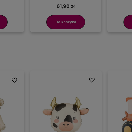
61,90 zł
Do koszyka
Do ulubionych
Do ulubionych