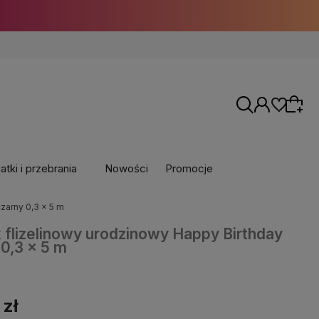
tki i przebrania
Nowości
Promocje
zarny 0,3 x 5 m
k flizelinowy urodzinowy Happy Birthday
 0,3 x 5 m
 zł