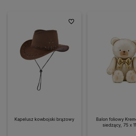
Do ulubionych
Kapelusz kowbojski brązowy
Balon foliowy Kre
siedzący, 75 x 1