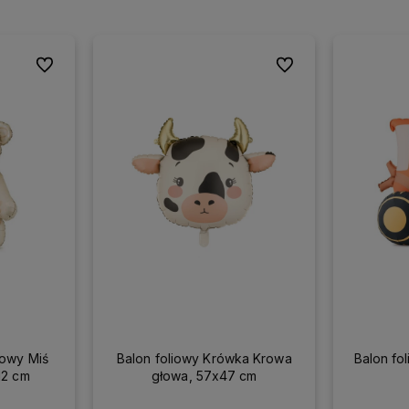
Do ulubionych
Do ulubionych
mowy Miś
Balon foliowy Krówka Krowa
Balon fol
12 cm
głowa, 57x47 cm