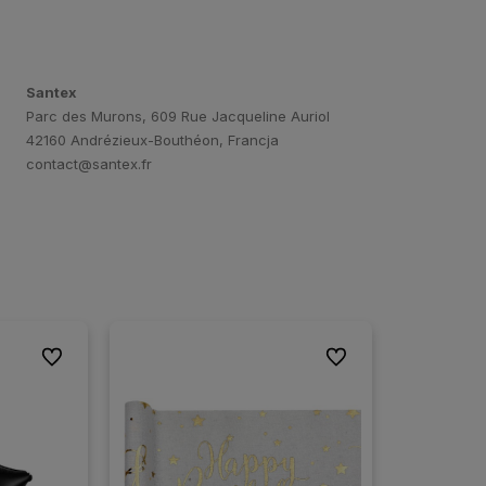
Santex
Parc des Murons, 609 Rue Jacqueline Auriol
42160 Andrézieux-Bouthéon, Francja
contact@santex.fr
Do ulubionych
Do ulubionych