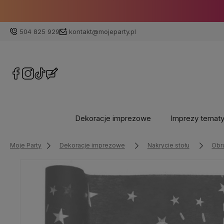
504 825 929
kontakt@mojeparty.pl
Dekoracje imprezowe
Imprezy temat
Moje Party
Dekoracje imprezowe
Nakrycie stołu
Obru