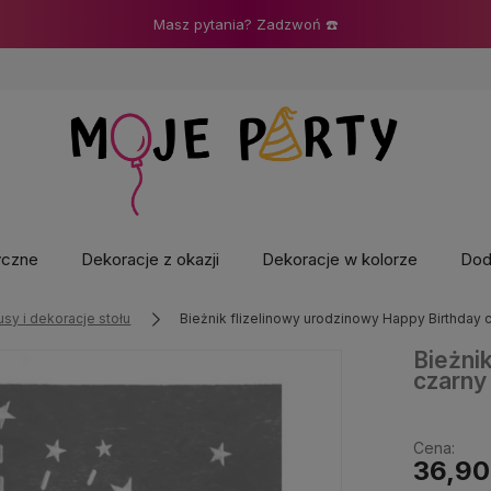
Masz pytania? Zadzwoń ☎️
yczne
Dekoracje z okazji
Dekoracje w kolorze
Doda
sy i dekoracje stołu
Bieżnik flizelinowy urodzinowy Happy Birthday c
Bieżni
czarny
Cena:
36,90