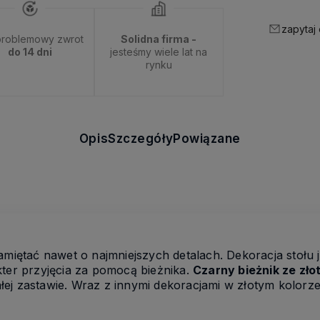
zapytaj
roblemowy zwrot
Solidna firma -
do 14 dni
jesteśmy wiele lat na
rynku
Opis
Szczegóły
Powiązane
pamiętać nawet o najmniejszych detalach. Dekoracja stoł
kter przyjęcia za pomocą bieżnika.
Czarny bieżnik ze zł
 całej zastawie. Wraz z innymi dekoracjami w złotym kolor