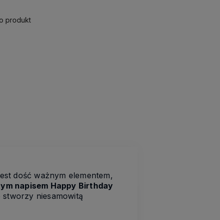
 o produkt
u jest dość ważnym elementem,
otym napisem Happy Birthday
ze stworzy niesamowitą