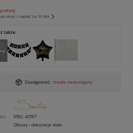
wycofany
p teraz i zapłać za 30 dni
ź także:
Dostępność:
trwale niedostępny
:
ktu:
516C-42197
Obrusy i dekoracje stołu