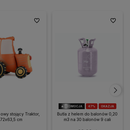
Do ulubionych
Do ulubion
🔥 PROMOCJA
47%
OKAZJA
iowy stojący Traktor,
Butla z helem do balonów 0,20
72x63,5 cm
m3 na 30 balonów 9 cali