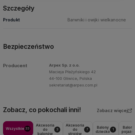
Szczegóły
Produkt
Barwniki i owijki wielkanocne
Bezpieczeństwo
Producent
Arpex Sp. z o.o.
Macieja Płażyńskiego 42
44-100 Gliwice, Polska
sekretariat@arpex.com.pl
Zobacz, co pokochali inni!
Zobacz więcej
Akcesoria
Akcesoria
Balony
Balony
Wszystkie
33
do
do
3
7
1
dziecko
pojazd
balonów
strojów