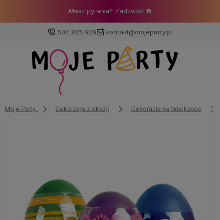
Masz pytania? Zadzwoń ☎️
504 825 929
kontakt@mojeparty.pl
Zaloguj się
Załóż konto
Moje Party
Dekoracje z okazji
Dekoracje na Wielkanoc
Wybierz coś dla siebie z naszej aktualnej oferty lub
zaloguj się, aby przywrócić dodane produkty do listy
z poprzedniej sesji.