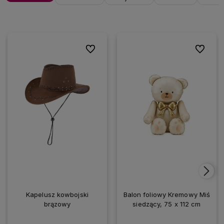
Do ulubionych
Do ulubio
Kapelusz kowbojski
Balon foliowy Kremowy Miś
brązowy
siedzący, 75 x 112 cm