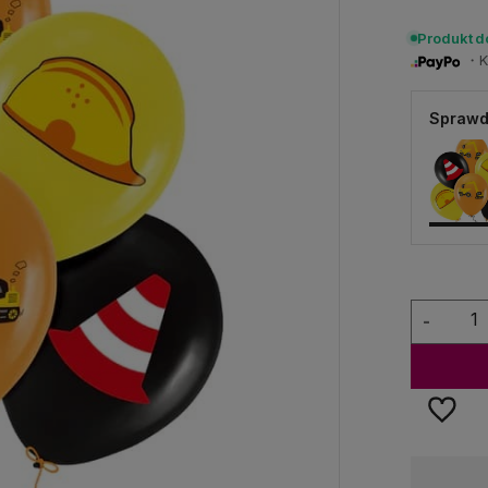
Produkt 
・Ku
Sprawd
-