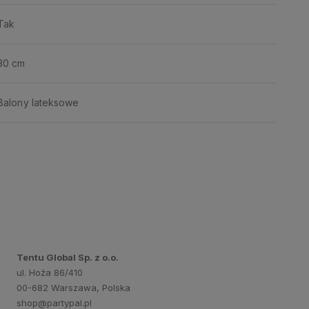
Tak
30 cm
Balony lateksowe
Tentu Global Sp. z o.o.
ul. Hoża 86/410
00-682 Warszawa, Polska
shop@partypal.pl