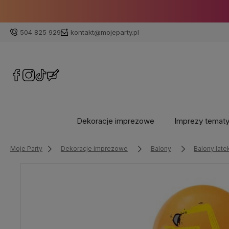
504 825 929
kontakt@mojeparty.pl
Dekoracje imprezowe
Imprezy temat
Moje Party
Dekoracje imprezowe
Balony
Balony lat