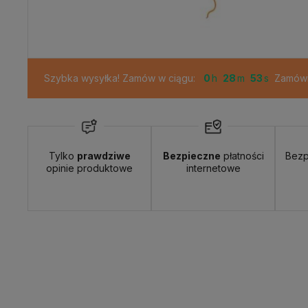
Dostępność:
duża ilość
Szybka wysyłka! Zamów w ciągu:
0
28
52
Zamówie
Tylko
prawdziwe
Bezpieczne
płatności
Bezp
opinie produktowe
internetowe