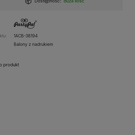
Dostępność:
duża ilość
:
ktu:
1ACB-38194
Balony z nadrukiem
 o produkt