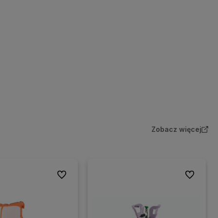
Zobacz więcej
Do ulubionych
Do ulubion