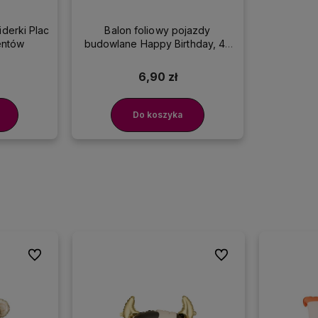
derki Plac
Balon foliowy pojazdy
entów
budowlane Happy Birthday, 45
cm
6,90 zł
Do koszyka
Do ulubionych
Do ulubionych