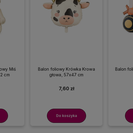
mowy Miś
Balon foliowy Krówka Krowa
Balon fol
12 cm
głowa, 57x47 cm
7,60 zł
Do koszyka