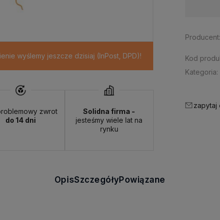
Dostępność:
duża ilość
Producent
nie wyślemy jeszcze dzisiaj (InPost, DPD)!
Kod produ
Kategoria:
zapytaj
roblemowy zwrot
Solidna firma -
do 14 dni
jesteśmy wiele lat na
rynku
Opis
Szczegóły
Powiązane