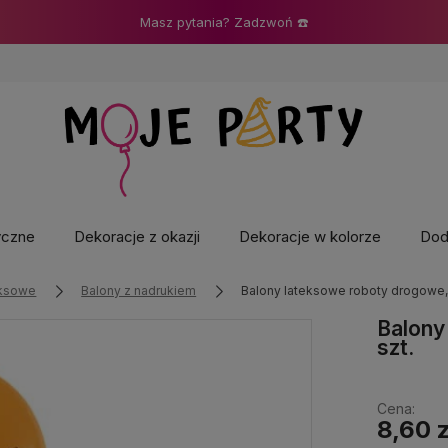
Masz pytania? Zadzwoń ☎️
yczne
Dekoracje z okazji
Dekoracje w kolorze
Doda
eksowe
Balony z nadrukiem
Balony lateksowe roboty drogowe, 
Balony
szt.
Cena:
8,60 z