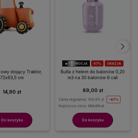
🔥 PROMOCJA
47%
OKAZJA
iowy stojący Traktor,
Butla z helem do balonów 0,20
72x63,5 cm
m3 na 30 balonów 9 cali
89,00 zł
14,90 zł
Cena regularna:
166,90 zł
-47%
Najniższa cena:
166,90 zł
Do koszyka
Do koszyka