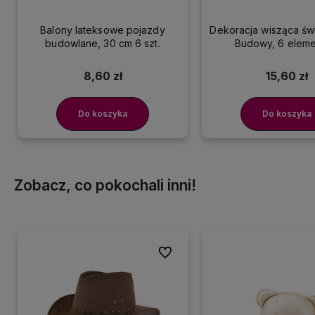
Balony lateksowe pojazdy
Dekoracja wisząca świ
budowlane, 30 cm 6 szt.
Budowy, 6 elem
8,60 zł
15,60 zł
Do koszyka
Do koszyka
Zobacz, co pokochali inni!
Do ulubionych