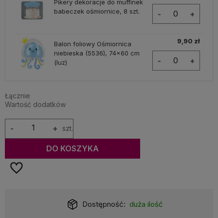
Pikery dekoracje do muffinek
babeczek ośmiornice, 8 szt.
-
+
9,90 zł
Balon foliowy Ośmiornica
niebieska (5536), 74x60 cm
-
+
(luz)
Łącznie
Wartość dodatków
-
+
szt.
DO KOSZYKA
Dostępność:
duża ilość