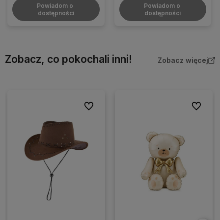
Powiadom o 
Powiadom o 
dostępności
dostępności
Zobacz, co pokochali inni!
Zobacz więcej
Do ulubionych
Do ulubio