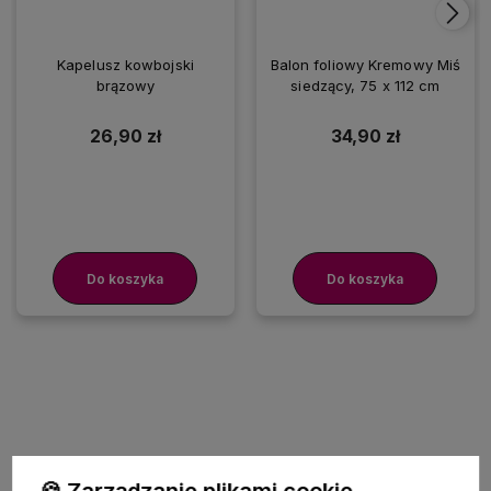
Kapelusz kowbojski
Balon foliowy Kremowy Miś
brązowy
siedzący, 75 x 112 cm
26,90 zł
34,90 zł
Do koszyka
Do koszyka