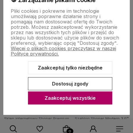
🍪 Zarządzanie plikami cookie
Pomoc
Pliki cookies i pokrewne im technologie
umożliwiają poprawne działanie strony i
pomagają nam dostosować ofertę do Twoich
potrzeb. Możesz zaakceptować wykorzystanie
Moje konto
przez nas wszystkich tych plików i przejść do
sklepu lub dostosować użycie plików do swoich
preferencji, wybierając opcję "Dostosuj zgody".
Więcej o plikach cookies przeczytasz w naszej
Zakupy
Polityce prywatności.
Zaakceptuj tylko niezbędne
O nas
Dostosuj zgody
Zaakceptuj wszystkie
Sklep internetowy Shoper Premium
Szablon Shoper Modern 3.0™
od GrowCommerce