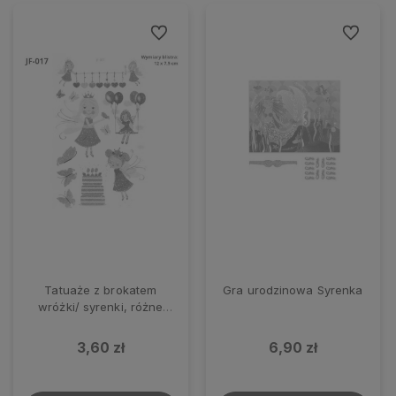
Do ulubionych
Do ulubio
Tatuaże z brokatem
Gra urodzinowa Syrenka
wróżki/ syrenki, różne
wzory
3,60 zł
6,90 zł