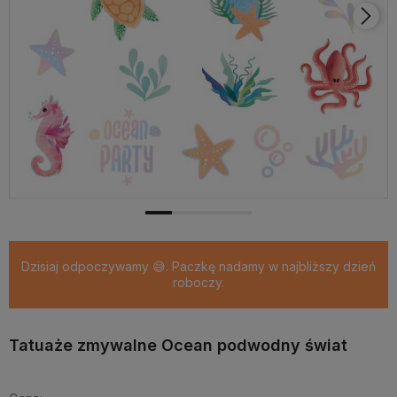
Dzisiaj odpoczywamy 😅. Paczkę nadamy w najbliższy dzień
roboczy.
Tatuaże zmywalne Ocean podwodny świat